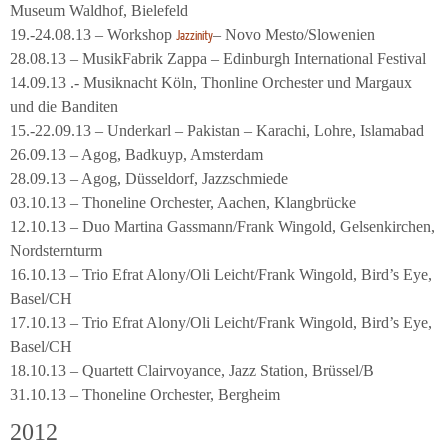
Museum Waldhof, Bielefeld
19.-24.08.13 – Workshop
– Novo Mesto/Slowenien
Jazzinity
28.08.13 – MusikFabrik Zappa – Edinburgh International Festival
14.09.13 .- Musiknacht Köln, Thonline Orchester und Margaux
und die Banditen
15.-22.09.13 – Underkarl – Pakistan – Karachi, Lohre, Islamabad
26.09.13 – Agog, Badkuyp, Amsterdam
28.09.13 – Agog, Düsseldorf, Jazzschmiede
03.10.13 – Thoneline Orchester, Aachen, Klangbrücke
12.10.13 – Duo Martina Gassmann/Frank Wingold, Gelsenkirchen,
Nordsternturm
16.10.13 – Trio Efrat Alony/Oli Leicht/Frank Wingold, Bird’s Eye,
Basel/CH
17.10.13 – Trio Efrat Alony/Oli Leicht/Frank Wingold, Bird’s Eye,
Basel/CH
18.10.13 – Quartett Clairvoyance, Jazz Station, Brüssel/B
31.10.13 – Thoneline Orchester, Bergheim
2012