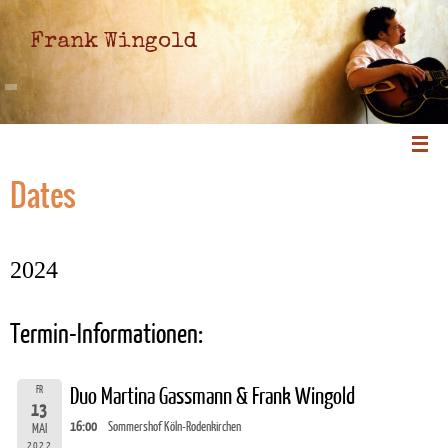
Frank Wingold
Dates
2024
Termin-Informationen:
FR
Duo Martina Gassmann & Frank Wingold
13
16:00
Sommershof Köln-Rodenkirchen
MAI
2022