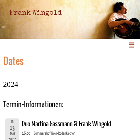
Frank Wingold
Dates
2024
Termin-Informationen:
FR
Duo Martina Gassmann & Frank Wingold
13
16:00
Sommershof Köln-Rodenkirchen
MAI
2022