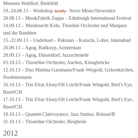
Museum Waldhof, Bielefeld
19.-24.08.13 – Workshop
– Novo Mesto/Slowenien
Jazzinity
28.08.13 – MusikFabrik Zappa – Edinburgh International Festival
14.09.13 .- Musiknacht Köln, Thonline Orchester und Margaux
und die Banditen
15.-22.09.13 – Underkarl – Pakistan – Karachi, Lohre, Islamabad
26.09.13 – Agog, Badkuyp, Amsterdam
28.09.13 – Agog, Düsseldorf, Jazzschmiede
03.10.13 – Thoneline Orchester, Aachen, Klangbrücke
12.10.13 – Duo Martina Gassmann/Frank Wingold, Gelsenkirchen,
Nordsternturm
16.10.13 – Trio Efrat Alony/Oli Leicht/Frank Wingold, Bird’s Eye,
Basel/CH
17.10.13 – Trio Efrat Alony/Oli Leicht/Frank Wingold, Bird’s Eye,
Basel/CH
18.10.13 – Quartett Clairvoyance, Jazz Station, Brüssel/B
31.10.13 – Thoneline Orchester, Bergheim
2012