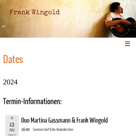
Frank Wingold
Dates
2024
Termin-Informationen:
FR
Duo Martina Gassmann & Frank Wingold
13
16:00
Sommershof Köln-Rodenkirchen
MAI
2022