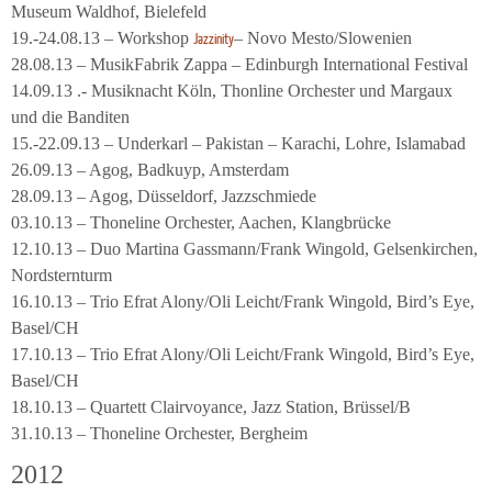
Museum Waldhof, Bielefeld
19.-24.08.13 – Workshop
– Novo Mesto/Slowenien
Jazzinity
28.08.13 – MusikFabrik Zappa – Edinburgh International Festival
14.09.13 .- Musiknacht Köln, Thonline Orchester und Margaux
und die Banditen
15.-22.09.13 – Underkarl – Pakistan – Karachi, Lohre, Islamabad
26.09.13 – Agog, Badkuyp, Amsterdam
28.09.13 – Agog, Düsseldorf, Jazzschmiede
03.10.13 – Thoneline Orchester, Aachen, Klangbrücke
12.10.13 – Duo Martina Gassmann/Frank Wingold, Gelsenkirchen,
Nordsternturm
16.10.13 – Trio Efrat Alony/Oli Leicht/Frank Wingold, Bird’s Eye,
Basel/CH
17.10.13 – Trio Efrat Alony/Oli Leicht/Frank Wingold, Bird’s Eye,
Basel/CH
18.10.13 – Quartett Clairvoyance, Jazz Station, Brüssel/B
31.10.13 – Thoneline Orchester, Bergheim
2012