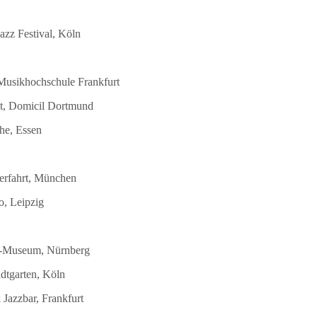
azz Festival, Köln
 Musikhochschule Frankfurt
st, Domicil Dortmund
he, Essen
terfahrt, München
o, Leipzig
DB-Museum, Nürnberg
dtgarten, Köln
Jazzbar, Frankfurt