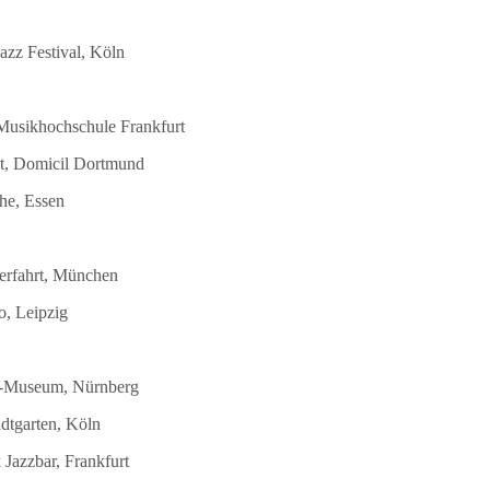
azz Festival, Köln
 Musikhochschule Frankfurt
st, Domicil Dortmund
he, Essen
terfahrt, München
o, Leipzig
DB-Museum, Nürnberg
dtgarten, Köln
Jazzbar, Frankfurt