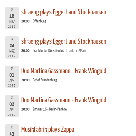
SA
shraeng plays Eggert and Stockhausen
18
20:00
Offenburg
MRZ
2017
FR
shraeng plays Eggert and Stockhausen
24
20:00
Frankfurter Künstlerclub - Frankfurt/Main
MRZ
2017
SA
Duo Martina Gassmann - Frank Wingold
01
20:00
Rehof Brandenburg
APR
2017
SO
Duo Martina Gassmann - Frank Wingold
02
20:00
Zimmer 16 - Berlin-Pankow
APR
2017
DO
MusikFabrik plays Zappa
13