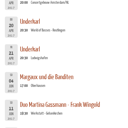
20:00
Concertgebouw Amsterdam/NL
APR
2017
DO
Underkarl
20
20:30
World of Basses - Reutlingen
APR
2017
FR
Underkarl
21
20:30
Ludwigshafen
APR
2017
SO
Margaux und die Banditen
04
17:00
Oberhausen
JUN
2017
SO
Duo Martina Gassmann - Frank Wingold
11
19:30
Werkstatt - Gelsenkirchen
JUN
2017