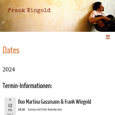
Frank Wingold
Dates
2024
Termin-Informationen:
FR
Duo Martina Gassmann & Frank Wingold
13
16:00
Sommershof Köln-Rodenkirchen
MAI
2022