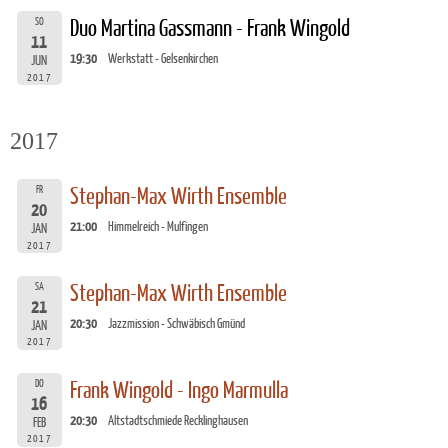
SO
Duo Martina Gassmann - Frank Wingold
11
19:30
Werkstatt - Gelsenkirchen
JUN
2017
2017
FR
Stephan-Max Wirth Ensemble
20
21:00
Himmelreich - Mulfingen
JAN
2017
SA
Stephan-Max Wirth Ensemble
21
20:30
Jazzmission - Schwäbisch Gmünd
JAN
2017
DO
Frank Wingold - Ingo Marmulla
16
20:30
Altstadtschmiede Recklinghausen
FEB
2017