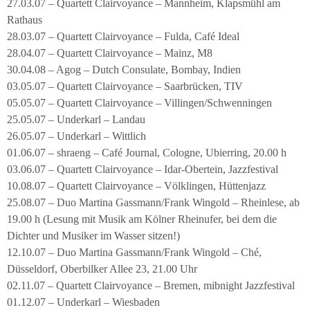
27.03.07 – Quartett Clairvoyance – Mannheim, Klapsmühl am
Rathaus
28.03.07 – Quartett Clairvoyance – Fulda, Café Ideal
28.04.07 – Quartett Clairvoyance – Mainz, M8
30.04.08 – Agog – Dutch Consulate, Bombay, Indien
03.05.07 – Quartett Clairvoyance – Saarbrücken, TIV
05.05.07 – Quartett Clairvoyance – Villingen/Schwenningen
25.05.07 – Underkarl – Landau
26.05.07 – Underkarl – Wittlich
01.06.07 – shraeng – Café Journal, Cologne, Ubierring, 20.00 h
03.06.07 – Quartett Clairvoyance – Idar-Obertein, Jazzfestival
10.08.07 – Quartett Clairvoyance – Völklingen, Hüttenjazz
25.08.07 – Duo Martina Gassmann/Frank Wingold – Rheinlese, ab
19.00 h (Lesung mit Musik am Kölner Rheinufer, bei dem die
Dichter und Musiker im Wasser sitzen!)
12.10.07 – Duo Martina Gassmann/Frank Wingold – Ché,
Düsseldorf, Oberbilker Allee 23, 21.00 Uhr
02.11.07 – Quartett Clairvoyance – Bremen, mibnight Jazzfestival
01.12.07 – Underkarl – Wiesbaden