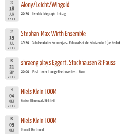
SO
Alony/Leicht/Wingold
18
20:30
Liveclub Telegraph - Leipzig
JUN
2017
SA
Stephan-Max Wirth Ensemble
15
19:30
Schulzendorfer Sommerjazz, Patronatskirche Schulzendorf (bei Berlin)
JUL
2017
DO
shraeng plays Eggert, Stockhausen & Pauss
21
20:00
Post-Tower-Lounge Beethovenfest - Bonn
SEP
2017
MI
Niels Klein LOOM
04
Bunker Ulmenwall, Bielefeld
OKT
2017
DO
Niels Klein LOOM
05
Domicil, Dortmund
OKT