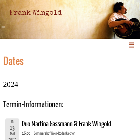
Frank Wingold
Dates
2024
Termin-Informationen:
FR
Duo Martina Gassmann & Frank Wingold
13
16:00
Sommershof Köln-Rodenkirchen
MAI
2022