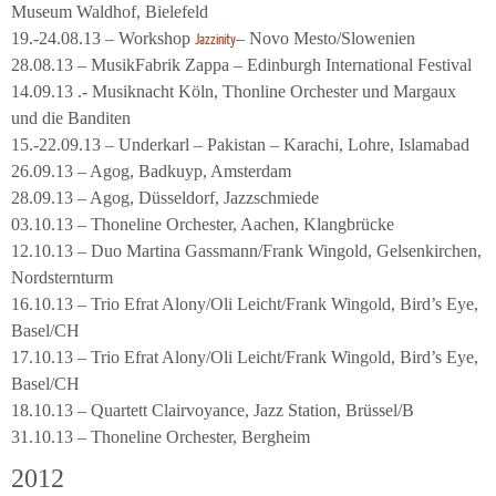
Museum Waldhof, Bielefeld
19.-24.08.13 – Workshop
– Novo Mesto/Slowenien
Jazzinity
28.08.13 – MusikFabrik Zappa – Edinburgh International Festival
14.09.13 .- Musiknacht Köln, Thonline Orchester und Margaux
und die Banditen
15.-22.09.13 – Underkarl – Pakistan – Karachi, Lohre, Islamabad
26.09.13 – Agog, Badkuyp, Amsterdam
28.09.13 – Agog, Düsseldorf, Jazzschmiede
03.10.13 – Thoneline Orchester, Aachen, Klangbrücke
12.10.13 – Duo Martina Gassmann/Frank Wingold, Gelsenkirchen,
Nordsternturm
16.10.13 – Trio Efrat Alony/Oli Leicht/Frank Wingold, Bird’s Eye,
Basel/CH
17.10.13 – Trio Efrat Alony/Oli Leicht/Frank Wingold, Bird’s Eye,
Basel/CH
18.10.13 – Quartett Clairvoyance, Jazz Station, Brüssel/B
31.10.13 – Thoneline Orchester, Bergheim
2012