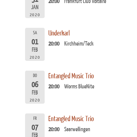
20:00
Frankfurt Club Voltaire
JAN
2020
Underkarl
SA
01
20:00
Kirchheim/Teck
FEB
2020
Entangled Music Trio
DO
06
20:00
Worms BlueNite
FEB
2020
Entangled Music Trio
FR
07
20:00
Saarwellingen
FEB