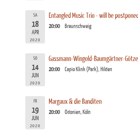
Entangled Music Trio - will be postpone
SA
18
20:00
Braunschweig
APR
2020
Gassmann-Wingold-Baumgärtner-Götz
SO
14
20:00
Capio Klink (Park), Hilden
JUN
2020
Margaux & die Banditen
FR
19
20:00
Odonien, Köln
JUN
2020