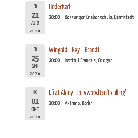
Underkarl
FR
21
20:00
Bessunger Knabenschule, Darmstadt
AUG
2020
Wingold - Rey - Brandt
FR
25
20:00
Institut Francais, Cologne
SEP
2020
Efrat Alony 'Hollywood isn't calling'
DO
01
20:00
A-Trane, Berlin
OKT
2020