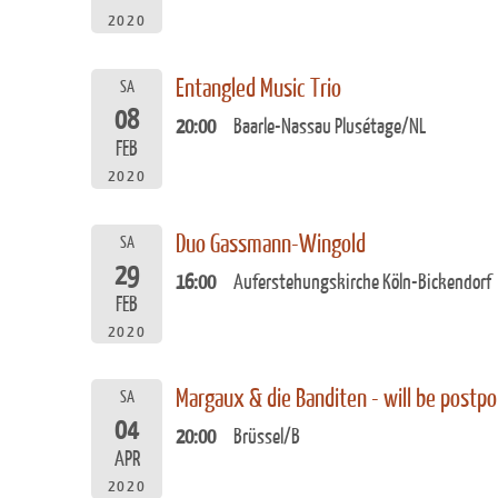
2020
Entangled Music Trio
SA
08
20:00
Baarle-Nassau Plusétage/NL
FEB
2020
Duo Gassmann-Wingold
SA
29
16:00
Auferstehungskirche Köln-Bickendorf
FEB
2020
Margaux & die Banditen - will be postp
SA
04
20:00
Brüssel/B
APR
2020