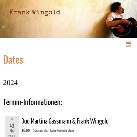
Frank Wingold
Dates
2024
Termin-Informationen:
FR
Duo Martina Gassmann & Frank Wingold
13
16:00
Sommershof Köln-Rodenkirchen
MAI
2022