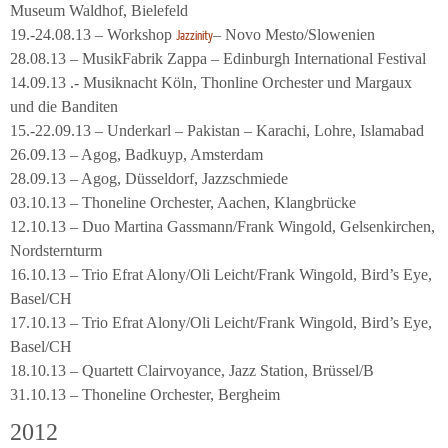
Museum Waldhof, Bielefeld
19.-24.08.13 – Workshop
– Novo Mesto/Slowenien
Jazzinity
28.08.13 – MusikFabrik Zappa – Edinburgh International Festival
14.09.13 .- Musiknacht Köln, Thonline Orchester und Margaux
und die Banditen
15.-22.09.13 – Underkarl – Pakistan – Karachi, Lohre, Islamabad
26.09.13 – Agog, Badkuyp, Amsterdam
28.09.13 – Agog, Düsseldorf, Jazzschmiede
03.10.13 – Thoneline Orchester, Aachen, Klangbrücke
12.10.13 – Duo Martina Gassmann/Frank Wingold, Gelsenkirchen,
Nordsternturm
16.10.13 – Trio Efrat Alony/Oli Leicht/Frank Wingold, Bird’s Eye,
Basel/CH
17.10.13 – Trio Efrat Alony/Oli Leicht/Frank Wingold, Bird’s Eye,
Basel/CH
18.10.13 – Quartett Clairvoyance, Jazz Station, Brüssel/B
31.10.13 – Thoneline Orchester, Bergheim
2012