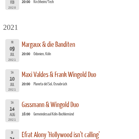
20:00
Kirchheim/Teck
FEB
2020
2021
FR
Margaux & die Banditen
09
20:00
Odonien, Köln
JUL
2021
SA
Maxi Valdes & Frank Wingold Duo
10
20:00
Planeta del Sol, Osnabrück
JUL
2021
SA
Gassmann & Wingold Duo
14
16:00
Gemeindesaal Köln-Bocklemünd
AUG
2021
DI
Efrat Alony 'Hollywood isn't calling'