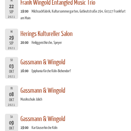
MI
Frank Wingold Entangled Music Trio
22
19:00
Milchsackfabrik, Kultursommergarten, Gutleutstraße 294, 60327 Frankfurt
SEP
2021
am Main
MI
Herings Kultureller Salon
29
20:00
Heiliggeistkirche, Speyer
SEP
2021
SO
Gassmann & Wingold
03
16:00
Epiphania Kirche Köln-Bickendorf
OKT
2021
FR
Gassmann & Wingold
08
Musikschule Jülich
OKT
2021
SA
Gassmann & Wingold
09
19:00
Kartäuserkirche Köln
OKT