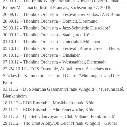
22.09.12 – Trio Frank Wingold/Matthias Nowak/ Oliver Rehmann,
Kölner Musiknacht, Institut Francais, Sachsenring 77, 20 Uhr
26.09.12 – Thonline Orchestra – Festival Grenzenlos, LVR Bonn
28.09.12 – Thonline Orchestra – Domicil, Dortmund
29.09.12 – Thonline Orchestra – Jazz-Schmiede Düsseldorf
30.09.12 – Thonline Orchestra – Stadtgarten Köln
01.10.12 – Thonline Orchestra – Unterfahrt, München
05.10.12 – Thonline Orchestra – Festival „Blue in Green“, Neuss
06.10.12 – Thonline Orchestra – Dinslaken
07.10.12 – Thonline Orchestra – Weststadtbar, Darmstadt
22.-24.10.12 – EOS Ensemble, Aufnahmen u.A. meines neuen
Stückes für Kammerorchester und Gitarre `Witterungen´ am DLF
Köln
03.11.12 – Duo Martina Gassmann/Frank Wingold – Museumscafé,
Blankenheim
18.11.12 – EOS Ensemble, Musikhochschule Köln
22.11.12 – EOS Ensemble, Alte Feuerwache, Köln
23.11.12 – Quartett Clairvoyance, Club Voltaire, Frankfurt a.M
29.11.12 – Trio Efrat Alony/Oli Leicht/Frank Wingold – Grüner