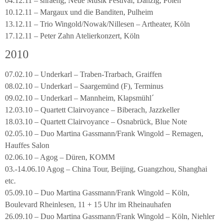
04.12.11 – shraeng, Neue Musik Festival, Danzig, Polen
10.12.11 – Margaux und die Banditen, Pulheim
13.12.11 – Trio Wingold/Nowak/Nillesen – Artheater, Köln
17.12.11 – Peter Zahn Atelierkonzert, Köln
2010
07.02.10 – Underkarl – Traben-Trarbach, Graiffen
08.02.10 – Underkarl – Saargemünd (F), Terminus
09.02.10 – Underkarl – Mannheim, Klapsmühl´
12.03.10 – Quartett Clairvoyance – Biberach, Jazzkeller
18.03.10 – Quartett Clairvoyance – Osnabrück, Blue Note
02.05.10 – Duo Martina Gassmann/Frank Wingold – Remagen,
Hauffes Salon
02.06.10 – Agog – Düren, KOMM
03.-14.06.10 Agog – China Tour, Beijing, Guangzhou, Shanghai
etc.
05.09.10 – Duo Martina Gassmann/Frank Wingold – Köln,
Boulevard Rheinlesen, 11 + 15 Uhr im Rheinauhafen
26.09.10 – Duo Martina Gassmann/Frank Wingold – Köln, Niehler