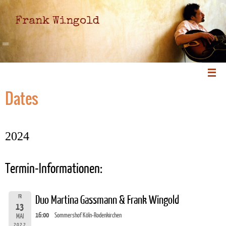
Frank Wingold
Dates
2024
Termin-Informationen:
FR
Duo Martina Gassmann & Frank Wingold
13
16:00
Sommershof Köln-Rodenkirchen
MAI
2022