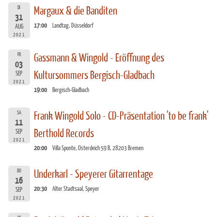
DI
Margaux & die Banditen
31
17:00
Landtag, Düsseldorf
AUG
2021
FR
Gassmann & Wingold - Eröffnung des
03
Kultursommers Bergisch-Gladbach
SEP
2021
19:00
Bergisch-Gladbach
SA
Frank Wingold Solo - CD-Präsentation 'to be frank'
11
Berthold Records
SEP
2021
20:00
Villa Sponte, Osterdeich 59 B, 28203 Bremen
DO
Underkarl - Speyerer Gitarrentage
16
20:30
Alter Stadtsaal, Speyer
SEP
2021