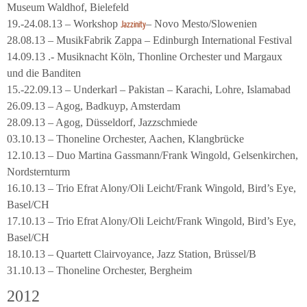
Museum Waldhof, Bielefeld
19.-24.08.13 – Workshop
– Novo Mesto/Slowenien
Jazzinity
28.08.13 – MusikFabrik Zappa – Edinburgh International Festival
14.09.13 .- Musiknacht Köln, Thonline Orchester und Margaux
und die Banditen
15.-22.09.13 – Underkarl – Pakistan – Karachi, Lohre, Islamabad
26.09.13 – Agog, Badkuyp, Amsterdam
28.09.13 – Agog, Düsseldorf, Jazzschmiede
03.10.13 – Thoneline Orchester, Aachen, Klangbrücke
12.10.13 – Duo Martina Gassmann/Frank Wingold, Gelsenkirchen,
Nordsternturm
16.10.13 – Trio Efrat Alony/Oli Leicht/Frank Wingold, Bird’s Eye,
Basel/CH
17.10.13 – Trio Efrat Alony/Oli Leicht/Frank Wingold, Bird’s Eye,
Basel/CH
18.10.13 – Quartett Clairvoyance, Jazz Station, Brüssel/B
31.10.13 – Thoneline Orchester, Bergheim
2012