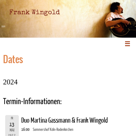
Frank Wingold
Dates
2024
Termin-Informationen:
FR
Duo Martina Gassmann & Frank Wingold
13
16:00
Sommershof Köln-Rodenkirchen
MAI
2022