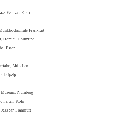
azz Festival, Köln
 Musikhochschule Frankfurt
st, Domicil Dortmund
he, Essen
terfahrt, München
o, Leipzig
DB-Museum, Nürnberg
dtgarten, Köln
Jazzbar, Frankfurt