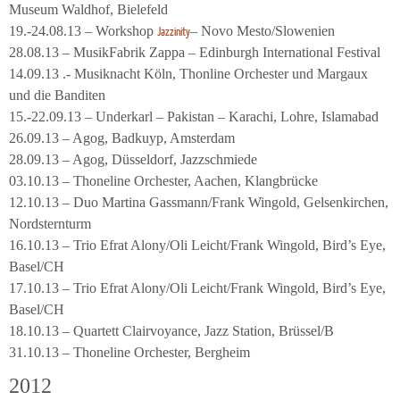
Museum Waldhof, Bielefeld
19.-24.08.13 – Workshop
– Novo Mesto/Slowenien
Jazzinity
28.08.13 – MusikFabrik Zappa – Edinburgh International Festival
14.09.13 .- Musiknacht Köln, Thonline Orchester und Margaux
und die Banditen
15.-22.09.13 – Underkarl – Pakistan – Karachi, Lohre, Islamabad
26.09.13 – Agog, Badkuyp, Amsterdam
28.09.13 – Agog, Düsseldorf, Jazzschmiede
03.10.13 – Thoneline Orchester, Aachen, Klangbrücke
12.10.13 – Duo Martina Gassmann/Frank Wingold, Gelsenkirchen,
Nordsternturm
16.10.13 – Trio Efrat Alony/Oli Leicht/Frank Wingold, Bird’s Eye,
Basel/CH
17.10.13 – Trio Efrat Alony/Oli Leicht/Frank Wingold, Bird’s Eye,
Basel/CH
18.10.13 – Quartett Clairvoyance, Jazz Station, Brüssel/B
31.10.13 – Thoneline Orchester, Bergheim
2012