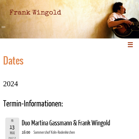
Frank Wingold
Dates
2024
Termin-Informationen:
FR
Duo Martina Gassmann & Frank Wingold
13
16:00
Sommershof Köln-Rodenkirchen
MAI
2022