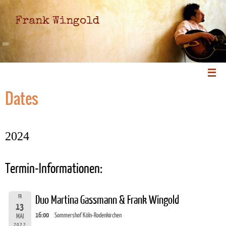
Frank Wingold
Dates
2024
Termin-Informationen:
FR
Duo Martina Gassmann & Frank Wingold
13
16:00
Sommershof Köln-Rodenkirchen
MAI
2022