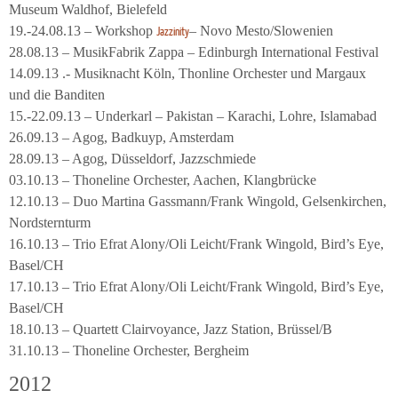
Museum Waldhof, Bielefeld
19.-24.08.13 – Workshop
– Novo Mesto/Slowenien
Jazzinity
28.08.13 – MusikFabrik Zappa – Edinburgh International Festival
14.09.13 .- Musiknacht Köln, Thonline Orchester und Margaux
und die Banditen
15.-22.09.13 – Underkarl – Pakistan – Karachi, Lohre, Islamabad
26.09.13 – Agog, Badkuyp, Amsterdam
28.09.13 – Agog, Düsseldorf, Jazzschmiede
03.10.13 – Thoneline Orchester, Aachen, Klangbrücke
12.10.13 – Duo Martina Gassmann/Frank Wingold, Gelsenkirchen,
Nordsternturm
16.10.13 – Trio Efrat Alony/Oli Leicht/Frank Wingold, Bird’s Eye,
Basel/CH
17.10.13 – Trio Efrat Alony/Oli Leicht/Frank Wingold, Bird’s Eye,
Basel/CH
18.10.13 – Quartett Clairvoyance, Jazz Station, Brüssel/B
31.10.13 – Thoneline Orchester, Bergheim
2012