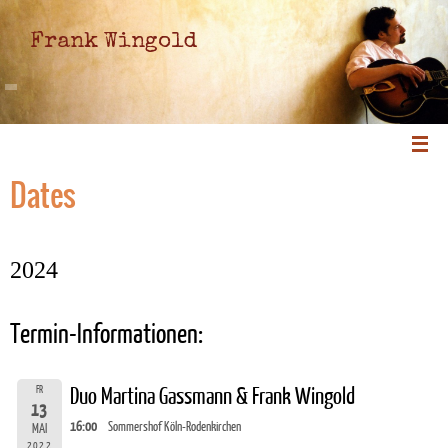
Frank Wingold
Dates
2024
Termin-Informationen:
FR
Duo Martina Gassmann & Frank Wingold
13
16:00
Sommershof Köln-Rodenkirchen
MAI
2022