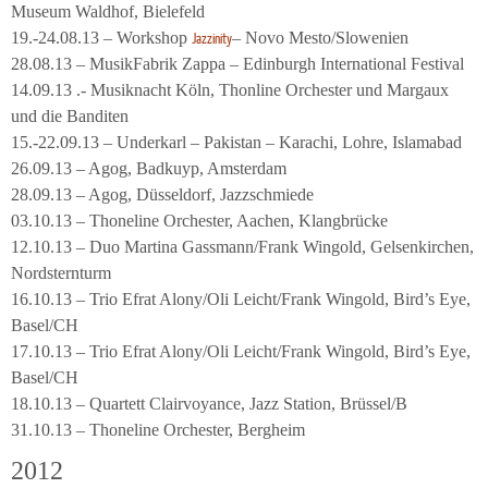
Museum Waldhof, Bielefeld
19.-24.08.13 – Workshop
– Novo Mesto/Slowenien
Jazzinity
28.08.13 – MusikFabrik Zappa – Edinburgh International Festival
14.09.13 .- Musiknacht Köln, Thonline Orchester und Margaux
und die Banditen
15.-22.09.13 – Underkarl – Pakistan – Karachi, Lohre, Islamabad
26.09.13 – Agog, Badkuyp, Amsterdam
28.09.13 – Agog, Düsseldorf, Jazzschmiede
03.10.13 – Thoneline Orchester, Aachen, Klangbrücke
12.10.13 – Duo Martina Gassmann/Frank Wingold, Gelsenkirchen,
Nordsternturm
16.10.13 – Trio Efrat Alony/Oli Leicht/Frank Wingold, Bird’s Eye,
Basel/CH
17.10.13 – Trio Efrat Alony/Oli Leicht/Frank Wingold, Bird’s Eye,
Basel/CH
18.10.13 – Quartett Clairvoyance, Jazz Station, Brüssel/B
31.10.13 – Thoneline Orchester, Bergheim
2012