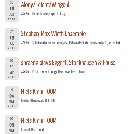
SO
Alony/Leicht/Wingold
18
20:30
Liveclub Telegraph - Leipzig
JUN
2017
SA
Stephan-Max Wirth Ensemble
15
19:30
Schulzendorfer Sommerjazz, Patronatskirche Schulzendorf (bei Berlin)
JUL
2017
DO
shraeng plays Eggert, Stockhausen & Pauss
21
20:00
Post-Tower-Lounge Beethovenfest - Bonn
SEP
2017
MI
Niels Klein LOOM
04
Bunker Ulmenwall, Bielefeld
OKT
2017
DO
Niels Klein LOOM
05
Domicil, Dortmund
OKT