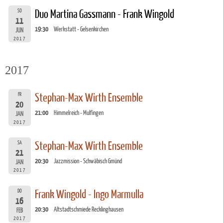
SO
Duo Martina Gassmann - Frank Wingold
11
19:30
Werkstatt - Gelsenkirchen
JUN
2017
2017
FR
Stephan-Max Wirth Ensemble
20
21:00
Himmelreich - Mulfingen
JAN
2017
SA
Stephan-Max Wirth Ensemble
21
20:30
Jazzmission - Schwäbisch Gmünd
JAN
2017
DO
Frank Wingold - Ingo Marmulla
16
20:30
Altstadtschmiede Recklinghausen
FEB
2017