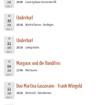
20:00
Concertgebouw Amsterdam/NL
APR
2017
DO
Underkarl
20
20:30
World of Basses - Reutlingen
APR
2017
FR
Underkarl
21
20:30
Ludwigshafen
APR
2017
SO
Margaux und die Banditen
04
17:00
Oberhausen
JUN
2017
SO
Duo Martina Gassmann - Frank Wingold
11
19:30
Werkstatt - Gelsenkirchen
JUN
2017