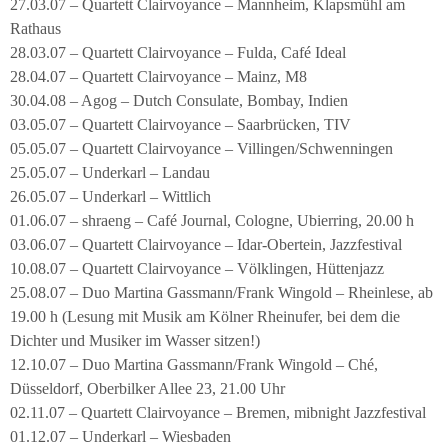
27.03.07 – Quartett Clairvoyance – Mannheim, Klapsmühl am
Rathaus
28.03.07 – Quartett Clairvoyance – Fulda, Café Ideal
28.04.07 – Quartett Clairvoyance – Mainz, M8
30.04.08 – Agog – Dutch Consulate, Bombay, Indien
03.05.07 – Quartett Clairvoyance – Saarbrücken, TIV
05.05.07 – Quartett Clairvoyance – Villingen/Schwenningen
25.05.07 – Underkarl – Landau
26.05.07 – Underkarl – Wittlich
01.06.07 – shraeng – Café Journal, Cologne, Ubierring, 20.00 h
03.06.07 – Quartett Clairvoyance – Idar-Obertein, Jazzfestival
10.08.07 – Quartett Clairvoyance – Völklingen, Hüttenjazz
25.08.07 – Duo Martina Gassmann/Frank Wingold – Rheinlese, ab
19.00 h (Lesung mit Musik am Kölner Rheinufer, bei dem die
Dichter und Musiker im Wasser sitzen!)
12.10.07 – Duo Martina Gassmann/Frank Wingold – Ché,
Düsseldorf, Oberbilker Allee 23, 21.00 Uhr
02.11.07 – Quartett Clairvoyance – Bremen, mibnight Jazzfestival
01.12.07 – Underkarl – Wiesbaden