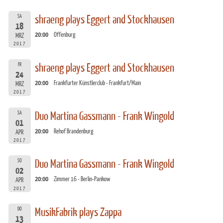
SA
shraeng plays Eggert and Stockhausen
18
20:00
Offenburg
MRZ
2017
FR
shraeng plays Eggert and Stockhausen
24
20:00
Frankfurter Künstlerclub - Frankfurt/Main
MRZ
2017
SA
Duo Martina Gassmann - Frank Wingold
01
20:00
Rehof Brandenburg
APR
2017
SO
Duo Martina Gassmann - Frank Wingold
02
20:00
Zimmer 16 - Berlin-Pankow
APR
2017
DO
MusikFabrik plays Zappa
13