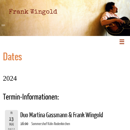
Frank Wingold
Dates
2024
Termin-Informationen:
FR
Duo Martina Gassmann & Frank Wingold
13
16:00
Sommershof Köln-Rodenkirchen
MAI
2022