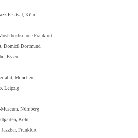
azz Festival, Köln
 Musikhochschule Frankfurt
st, Domicil Dortmund
he, Essen
terfahrt, München
o, Leipzig
DB-Museum, Nürnberg
dtgarten, Köln
Jazzbar, Frankfurt