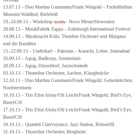
13.07.13 – Duo Martina Gassmann/Frank Wingold – Freiluftbühne
Museum Waldhof, Bielefeld
19.-24.08.13 – Workshop
– Novo Mesto/Slowenien
Jazzinity
28.08.13 – MusikFabrik Zappa – Edinburgh International Festival
14.09.13 .- Musiknacht Köln, Thonline Orchester und Margaux
und die Banditen
15.-22.09.13 – Underkarl – Pakistan – Karachi, Lohre, Islamabad
26.09.13 – Agog, Badkuyp, Amsterdam
28.09.13 – Agog, Düsseldorf, Jazzschmiede
03.10.13 – Thoneline Orchester, Aachen, Klangbrücke
12.10.13 – Duo Martina Gassmann/Frank Wingold, Gelsenkirchen,
Nordsternturm
16.10.13 – Trio Efrat Alony/Oli Leicht/Frank Wingold, Bird’s Eye,
Basel/CH
17.10.13 – Trio Efrat Alony/Oli Leicht/Frank Wingold, Bird’s Eye,
Basel/CH
18.10.13 – Quartett Clairvoyance, Jazz Station, Brüssel/B
31.10.13 – Thoneline Orchester, Bergheim