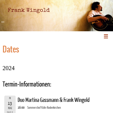
Frank Wingold
Dates
2024
Termin-Informationen:
FR
Duo Martina Gassmann & Frank Wingold
13
16:00
Sommershof Köln-Rodenkirchen
MAI
2022