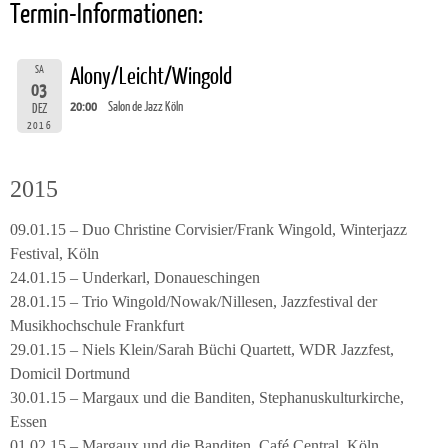
Termin-Informationen:
SA
Alony/Leicht/Wingold
03
20:00
Salon de Jazz Köln
DEZ
2016
2015
09.01.15 – Duo Christine Corvisier/Frank Wingold, Winterjazz
Festival, Köln
24.01.15 – Underkarl, Donaueschingen
28.01.15 – Trio Wingold/Nowak/Nillesen, Jazzfestival der
Musikhochschule Frankfurt
29.01.15 – Niels Klein/Sarah Büchi Quartett, WDR Jazzfest,
Domicil Dortmund
30.01.15 – Margaux und die Banditen, Stephanuskulturkirche,
Essen
01.02.15 – Margaux und die Banditen, Café Central, Köln