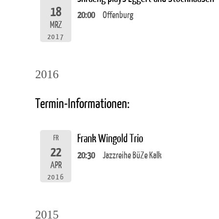
18
20:00
Offenburg
MRZ
2017
2016
Termin-Informationen:
Frank Wingold Trio
FR
22
20:30
Jazzreihe BüZe Kalk
APR
2016
2015