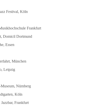
azz Festival, Köln
 Musikhochschule Frankfurt
st, Domicil Dortmund
he, Essen
terfahrt, München
o, Leipzig
DB-Museum, Nürnberg
dtgarten, Köln
Jazzbar, Frankfurt