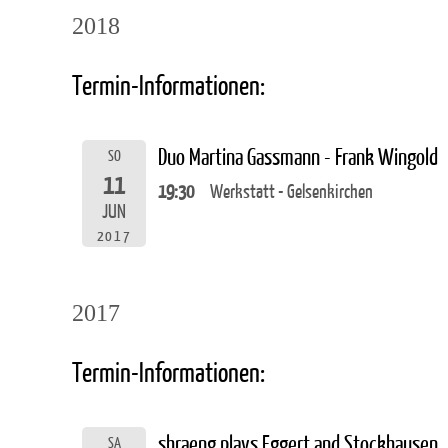
2018
Termin-Informationen:
Duo Martina Gassmann - Frank Wingold
SO
11
19:30
Werkstatt - Gelsenkirchen
JUN
2017
2017
Termin-Informationen:
shraeng plays Eggert and Stockhausen
SA