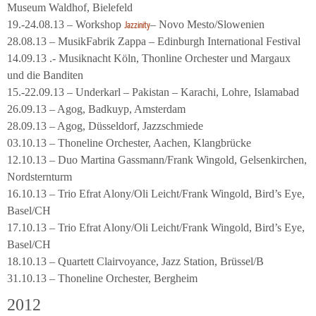
Museum Waldhof, Bielefeld
19.-24.08.13 – Workshop
– Novo Mesto/Slowenien
Jazzinity
28.08.13 – MusikFabrik Zappa – Edinburgh International Festival
14.09.13 .- Musiknacht Köln, Thonline Orchester und Margaux
und die Banditen
15.-22.09.13 – Underkarl – Pakistan – Karachi, Lohre, Islamabad
26.09.13 – Agog, Badkuyp, Amsterdam
28.09.13 – Agog, Düsseldorf, Jazzschmiede
03.10.13 – Thoneline Orchester, Aachen, Klangbrücke
12.10.13 – Duo Martina Gassmann/Frank Wingold, Gelsenkirchen,
Nordsternturm
16.10.13 – Trio Efrat Alony/Oli Leicht/Frank Wingold, Bird’s Eye,
Basel/CH
17.10.13 – Trio Efrat Alony/Oli Leicht/Frank Wingold, Bird’s Eye,
Basel/CH
18.10.13 – Quartett Clairvoyance, Jazz Station, Brüssel/B
31.10.13 – Thoneline Orchester, Bergheim
2012