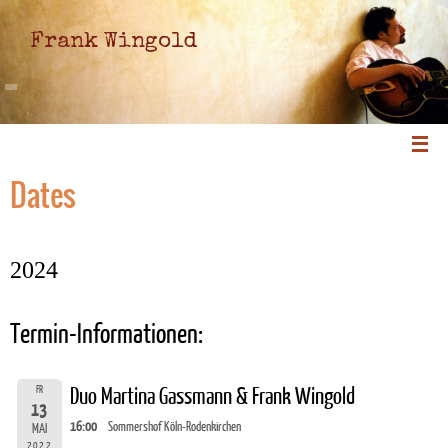
Frank Wingold
Dates
2024
Termin-Informationen:
FR
Duo Martina Gassmann & Frank Wingold
13
16:00
Sommershof Köln-Rodenkirchen
MAI
2022