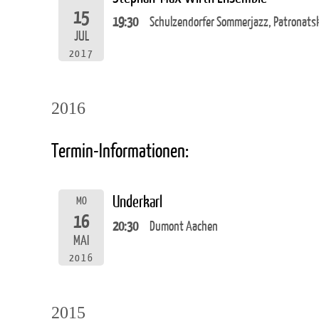
15
19:30
Schulzendorfer Sommerjazz, Patronatsk
JUL
2017
2016
Termin-Informationen:
Underkarl
MO
16
20:30
Dumont Aachen
MAI
2016
2015