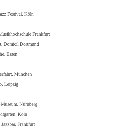
azz Festival, Köln
 Musikhochschule Frankfurt
st, Domicil Dortmund
he, Essen
terfahrt, München
o, Leipzig
DB-Museum, Nürnberg
dtgarten, Köln
Jazzbar, Frankfurt