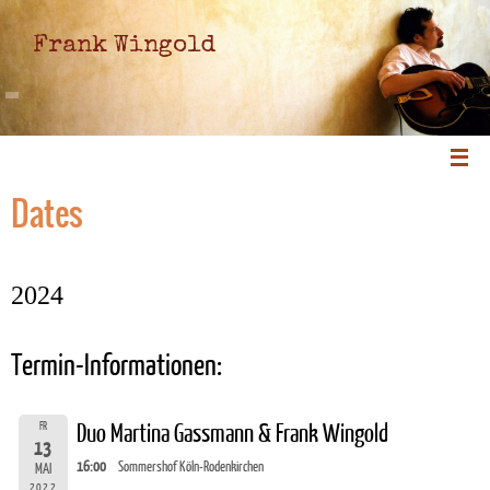
Frank Wingold
Dates
2024
Termin-Informationen:
FR
Duo Martina Gassmann & Frank Wingold
13
16:00
Sommershof Köln-Rodenkirchen
MAI
2022