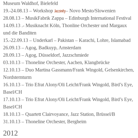
Museum Waldhof, Bielefeld
19.-24.08.13 – Workshop
– Novo Mesto/Slowenien
Jazzinity
28.08.13 – MusikFabrik Zappa – Edinburgh International Festival
14.09.13 .- Musiknacht Köln, Thonline Orchester und Margaux
und die Banditen
15.-22.09.13 – Underkarl – Pakistan – Karachi, Lohre, Islamabad
26.09.13 – Agog, Badkuyp, Amsterdam
28.09.13 – Agog, Düsseldorf, Jazzschmiede
03.10.13 – Thoneline Orchester, Aachen, Klangbrücke
12.10.13 – Duo Martina Gassmann/Frank Wingold, Gelsenkirchen,
Nordsternturm
16.10.13 – Trio Efrat Alony/Oli Leicht/Frank Wingold, Bird’s Eye,
Basel/CH
17.10.13 – Trio Efrat Alony/Oli Leicht/Frank Wingold, Bird’s Eye,
Basel/CH
18.10.13 – Quartett Clairvoyance, Jazz Station, Brüssel/B
31.10.13 – Thoneline Orchester, Bergheim
2012