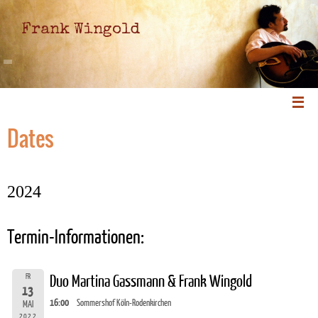
Frank Wingold
Dates
2024
Termin-Informationen:
FR
Duo Martina Gassmann & Frank Wingold
13
16:00
Sommershof Köln-Rodenkirchen
MAI
2022