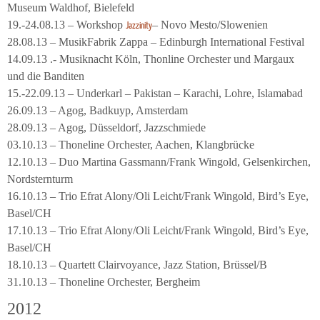
Museum Waldhof, Bielefeld
19.-24.08.13 – Workshop
– Novo Mesto/Slowenien
Jazzinity
28.08.13 – MusikFabrik Zappa – Edinburgh International Festival
14.09.13 .- Musiknacht Köln, Thonline Orchester und Margaux
und die Banditen
15.-22.09.13 – Underkarl – Pakistan – Karachi, Lohre, Islamabad
26.09.13 – Agog, Badkuyp, Amsterdam
28.09.13 – Agog, Düsseldorf, Jazzschmiede
03.10.13 – Thoneline Orchester, Aachen, Klangbrücke
12.10.13 – Duo Martina Gassmann/Frank Wingold, Gelsenkirchen,
Nordsternturm
16.10.13 – Trio Efrat Alony/Oli Leicht/Frank Wingold, Bird’s Eye,
Basel/CH
17.10.13 – Trio Efrat Alony/Oli Leicht/Frank Wingold, Bird’s Eye,
Basel/CH
18.10.13 – Quartett Clairvoyance, Jazz Station, Brüssel/B
31.10.13 – Thoneline Orchester, Bergheim
2012