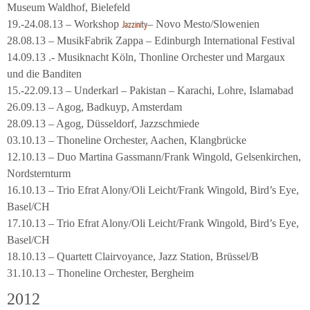
Museum Waldhof, Bielefeld
19.-24.08.13 – Workshop
– Novo Mesto/Slowenien
Jazzinity
28.08.13 – MusikFabrik Zappa – Edinburgh International Festival
14.09.13 .- Musiknacht Köln, Thonline Orchester und Margaux
und die Banditen
15.-22.09.13 – Underkarl – Pakistan – Karachi, Lohre, Islamabad
26.09.13 – Agog, Badkuyp, Amsterdam
28.09.13 – Agog, Düsseldorf, Jazzschmiede
03.10.13 – Thoneline Orchester, Aachen, Klangbrücke
12.10.13 – Duo Martina Gassmann/Frank Wingold, Gelsenkirchen,
Nordsternturm
16.10.13 – Trio Efrat Alony/Oli Leicht/Frank Wingold, Bird’s Eye,
Basel/CH
17.10.13 – Trio Efrat Alony/Oli Leicht/Frank Wingold, Bird’s Eye,
Basel/CH
18.10.13 – Quartett Clairvoyance, Jazz Station, Brüssel/B
31.10.13 – Thoneline Orchester, Bergheim
2012