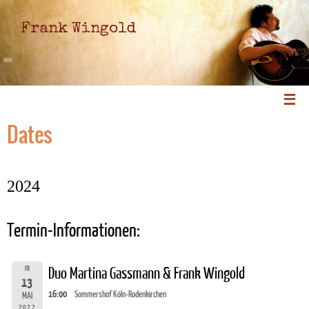
Frank Wingold
Dates
2024
Termin-Informationen:
FR
Duo Martina Gassmann & Frank Wingold
13
16:00
Sommershof Köln-Rodenkirchen
MAI
2022