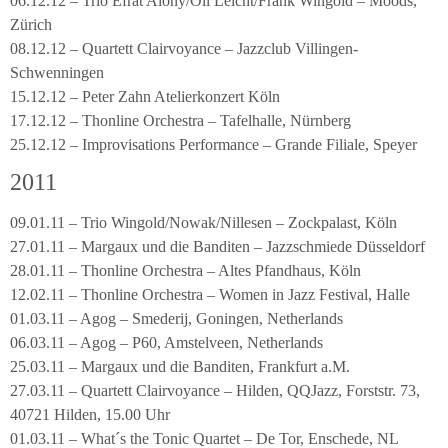
06.12.12 – Trio Efrat Alony/Oli Leicht/Frank Wingold – Moods,
Zürich
08.12.12 – Quartett Clairvoyance – Jazzclub Villingen-
Schwenningen
15.12.12 – Peter Zahn Atelierkonzert Köln
17.12.12 – Thonline Orchestra – Tafelhalle, Nürnberg
25.12.12 – Improvisations Performance – Grande Filiale, Speyer
2011
09.01.11 – Trio Wingold/Nowak/Nillesen – Zockpalast, Köln
27.01.11 – Margaux und die Banditen – Jazzschmiede Düsseldorf
28.01.11 – Thonline Orchestra – Altes Pfandhaus, Köln
12.02.11 – Thonline Orchestra – Women in Jazz Festival, Halle
01.03.11 – Agog – Smederij, Goningen, Netherlands
06.03.11 – Agog – P60, Amstelveen, Netherlands
25.03.11 – Margaux und die Banditen, Frankfurt a.M.
27.03.11 – Quartett Clairvoyance – Hilden, QQJazz, Forststr. 73,
40721 Hilden, 15.00 Uhr
01.03.11 – What´s the Tonic Quartet – De Tor, Enschede, NL