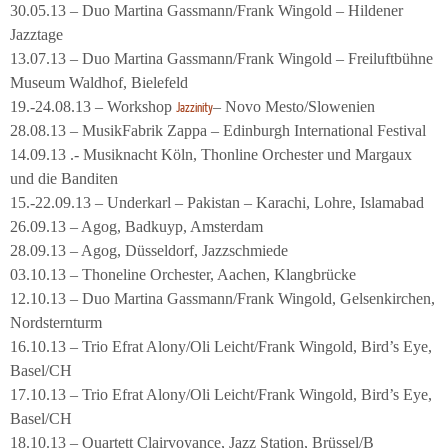
30.05.13 – Duo Martina Gassmann/Frank Wingold – Hildener
Jazztage
13.07.13 – Duo Martina Gassmann/Frank Wingold – Freiluftbühne
Museum Waldhof, Bielefeld
19.-24.08.13 – Workshop
– Novo Mesto/Slowenien
Jazzinity
28.08.13 – MusikFabrik Zappa – Edinburgh International Festival
14.09.13 .- Musiknacht Köln, Thonline Orchester und Margaux
und die Banditen
15.-22.09.13 – Underkarl – Pakistan – Karachi, Lohre, Islamabad
26.09.13 – Agog, Badkuyp, Amsterdam
28.09.13 – Agog, Düsseldorf, Jazzschmiede
03.10.13 – Thoneline Orchester, Aachen, Klangbrücke
12.10.13 – Duo Martina Gassmann/Frank Wingold, Gelsenkirchen,
Nordsternturm
16.10.13 – Trio Efrat Alony/Oli Leicht/Frank Wingold, Bird’s Eye,
Basel/CH
17.10.13 – Trio Efrat Alony/Oli Leicht/Frank Wingold, Bird’s Eye,
Basel/CH
18.10.13 – Quartett Clairvoyance, Jazz Station, Brüssel/B