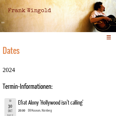
Frank Wingold
Dates
2024
Termin-Informationen:
SO
Efrat Alony 'Hollywood isn't calling'
30
20:00
DB Museum, Nürnberg
OKT
2022