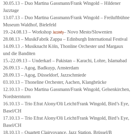
30.05.13 – Duo Martina Gassmann/Frank Wingold – Hildener
Jazztage
13.07.13 – Duo Martina Gassmann/Frank Wingold – Freiluftbühne
Museum Waldhof, Bielefeld
19.-24.08.13 – Workshop
– Novo Mesto/Slowenien
Jazzinity
28.08.13 – MusikFabrik Zappa – Edinburgh International Festival
14.09.13 .- Musiknacht Köln, Thonline Orchester und Margaux
und die Banditen
15.-22.09.13 – Underkarl – Pakistan – Karachi, Lohre, Islamabad
26.09.13 – Agog, Badkuyp, Amsterdam
28.09.13 – Agog, Düsseldorf, Jazzschmiede
03.10.13 – Thoneline Orchester, Aachen, Klangbrücke
12.10.13 – Duo Martina Gassmann/Frank Wingold, Gelsenkirchen,
Nordsternturm
16.10.13 – Trio Efrat Alony/Oli Leicht/Frank Wingold, Bird’s Eye,
Basel/CH
17.10.13 – Trio Efrat Alony/Oli Leicht/Frank Wingold, Bird’s Eye,
Basel/CH
18.10.13 – Quartett Clairvoyance, Jazz Station, Brüssel/B