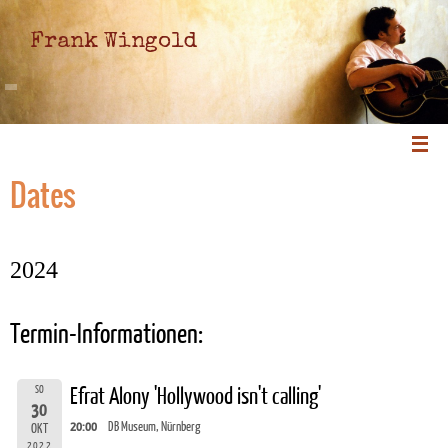
Frank Wingold
Dates
2024
Termin-Informationen:
SO
Efrat Alony 'Hollywood isn't calling'
30
20:00
DB Museum, Nürnberg
OKT
2022