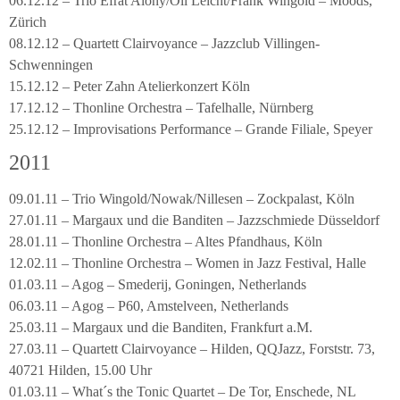
06.12.12 – Trio Efrat Alony/Oli Leicht/Frank Wingold – Moods,
Zürich
08.12.12 – Quartett Clairvoyance – Jazzclub Villingen-
Schwenningen
15.12.12 – Peter Zahn Atelierkonzert Köln
17.12.12 – Thonline Orchestra – Tafelhalle, Nürnberg
25.12.12 – Improvisations Performance – Grande Filiale, Speyer
2011
09.01.11 – Trio Wingold/Nowak/Nillesen – Zockpalast, Köln
27.01.11 – Margaux und die Banditen – Jazzschmiede Düsseldorf
28.01.11 – Thonline Orchestra – Altes Pfandhaus, Köln
12.02.11 – Thonline Orchestra – Women in Jazz Festival, Halle
01.03.11 – Agog – Smederij, Goningen, Netherlands
06.03.11 – Agog – P60, Amstelveen, Netherlands
25.03.11 – Margaux und die Banditen, Frankfurt a.M.
27.03.11 – Quartett Clairvoyance – Hilden, QQJazz, Forststr. 73,
40721 Hilden, 15.00 Uhr
01.03.11 – What´s the Tonic Quartet – De Tor, Enschede, NL