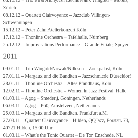
06.12.12 – Trio Efrat Alony/Oli Leicht/Frank Wingold – Moods,
Zürich
08.12.12 – Quartett Clairvoyance – Jazzclub Villingen-
Schwenningen
15.12.12 – Peter Zahn Atelierkonzert Köln
17.12.12 – Thonline Orchestra – Tafelhalle, Nürnberg
25.12.12 – Improvisations Performance – Grande Filiale, Speyer
2011
09.01.11 – Trio Wingold/Nowak/Nillesen – Zockpalast, Köln
27.01.11 – Margaux und die Banditen – Jazzschmiede Düsseldorf
28.01.11 – Thonline Orchestra – Altes Pfandhaus, Köln
12.02.11 – Thonline Orchestra – Women in Jazz Festival, Halle
01.03.11 – Agog – Smederij, Goningen, Netherlands
06.03.11 – Agog – P60, Amstelveen, Netherlands
25.03.11 – Margaux und die Banditen, Frankfurt a.M.
27.03.11 – Quartett Clairvoyance – Hilden, QQJazz, Forststr. 73,
40721 Hilden, 15.00 Uhr
01.03.11 – What´s the Tonic Quartet – De Tor, Enschede, NL