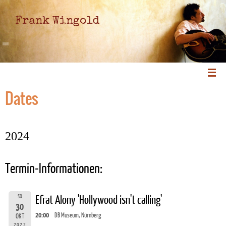
Frank Wingold
Dates
2024
Termin-Informationen:
SO
Efrat Alony 'Hollywood isn't calling'
30
20:00
DB Museum, Nürnberg
OKT
2022