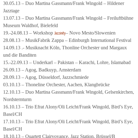
30.05.13 – Duo Martina Gassmann/Frank Wingold – Hildener
Jazztage
13.07.13 – Duo Martina Gassmann/Frank Wingold – Freiluftbühne
Museum Waldhof, Bielefeld
19.-24.08.13 – Workshop
– Novo Mesto/Slowenien
Jazzinity
28.08.13 – MusikFabrik Zappa – Edinburgh International Festival
14.09.13 .- Musiknacht Köln, Thonline Orchester und Margaux
und die Banditen
15.-22.09.13 – Underkarl – Pakistan – Karachi, Lohre, Islamabad
26.09.13 – Agog, Badkuyp, Amsterdam
28.09.13 – Agog, Düsseldorf, Jazzschmiede
03.10.13 – Thoneline Orchester, Aachen, Klangbrücke
12.10.13 – Duo Martina Gassmann/Frank Wingold, Gelsenkirchen,
Nordsternturm
16.10.13 – Trio Efrat Alony/Oli Leicht/Frank Wingold, Bird’s Eye,
Basel/CH
17.10.13 – Trio Efrat Alony/Oli Leicht/Frank Wingold, Bird’s Eye,
Basel/CH
18.10.13 – Quartett Clairvoyance, Jazz Station, Brüssel/B