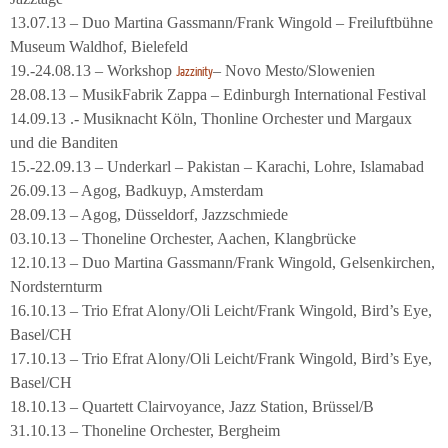
13.07.13 – Duo Martina Gassmann/Frank Wingold – Freiluftbühne
Museum Waldhof, Bielefeld
19.-24.08.13 – Workshop
– Novo Mesto/Slowenien
Jazzinity
28.08.13 – MusikFabrik Zappa – Edinburgh International Festival
14.09.13 .- Musiknacht Köln, Thonline Orchester und Margaux
und die Banditen
15.-22.09.13 – Underkarl – Pakistan – Karachi, Lohre, Islamabad
26.09.13 – Agog, Badkuyp, Amsterdam
28.09.13 – Agog, Düsseldorf, Jazzschmiede
03.10.13 – Thoneline Orchester, Aachen, Klangbrücke
12.10.13 – Duo Martina Gassmann/Frank Wingold, Gelsenkirchen,
Nordsternturm
16.10.13 – Trio Efrat Alony/Oli Leicht/Frank Wingold, Bird’s Eye,
Basel/CH
17.10.13 – Trio Efrat Alony/Oli Leicht/Frank Wingold, Bird’s Eye,
Basel/CH
18.10.13 – Quartett Clairvoyance, Jazz Station, Brüssel/B
31.10.13 – Thoneline Orchester, Bergheim