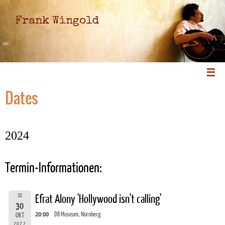
Frank Wingold
Dates
2024
Termin-Informationen:
SO
Efrat Alony 'Hollywood isn't calling'
30
20:00
DB Museum, Nürnberg
OKT
2022