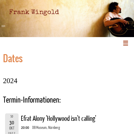
Frank Wingold
Dates
2024
Termin-Informationen:
SO
Efrat Alony 'Hollywood isn't calling'
30
20:00
DB Museum, Nürnberg
OKT
2022