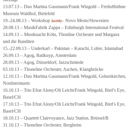
13.07.13 – Duo Martina Gassmann/Frank Wingold – Freiluftbühne
Museum Waldhof, Bielefeld
19.-24.08.13 – Workshop
– Novo Mesto/Slowenien
Jazzinity
28.08.13 – MusikFabrik Zappa – Edinburgh International Festival
14.09.13 .- Musiknacht Köln, Thonline Orchester und Margaux
und die Banditen
15.-22.09.13 – Underkarl – Pakistan – Karachi, Lohre, Islamabad
26.09.13 – Agog, Badkuyp, Amsterdam
28.09.13 – Agog, Düsseldorf, Jazzschmiede
03.10.13 – Thoneline Orchester, Aachen, Klangbrücke
12.10.13 – Duo Martina Gassmann/Frank Wingold, Gelsenkirchen,
Nordsternturm
16.10.13 – Trio Efrat Alony/Oli Leicht/Frank Wingold, Bird’s Eye,
Basel/CH
17.10.13 – Trio Efrat Alony/Oli Leicht/Frank Wingold, Bird’s Eye,
Basel/CH
18.10.13 – Quartett Clairvoyance, Jazz Station, Brüssel/B
31.10.13 – Thoneline Orchester, Bergheim