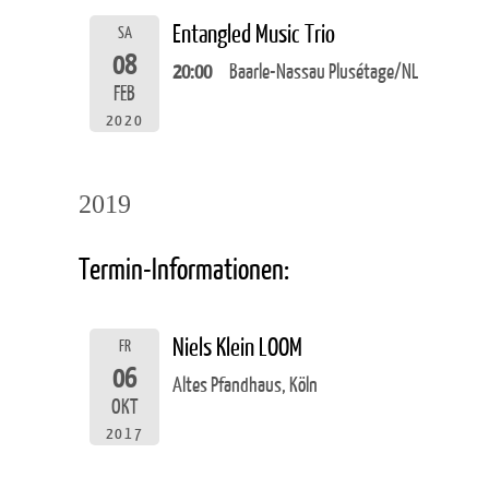
Entangled Music Trio
SA
08
20:00
Baarle-Nassau Plusétage/NL
FEB
2020
2019
Termin-Informationen:
Niels Klein LOOM
FR
06
Altes Pfandhaus, Köln
OKT
2017