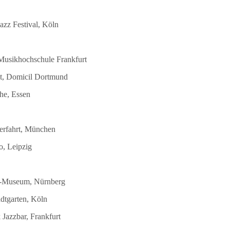
azz Festival, Köln
 Musikhochschule Frankfurt
st, Domicil Dortmund
he, Essen
terfahrt, München
o, Leipzig
DB-Museum, Nürnberg
dtgarten, Köln
Jazzbar, Frankfurt