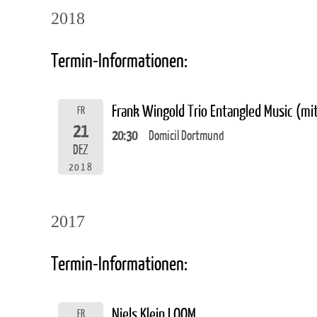
2018
Termin-Informationen:
Frank Wingold Trio Entangled Music (m
FR
21
20:30
Domicil Dortmund
DEZ
2018
2017
Termin-Informationen:
Niels Klein LOOM
FR