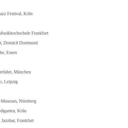
azz Festival, Köln
 Musikhochschule Frankfurt
st, Domicil Dortmund
he, Essen
terfahrt, München
o, Leipzig
DB-Museum, Nürnberg
dtgarten, Köln
Jazzbar, Frankfurt