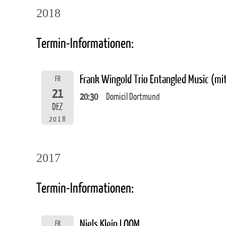
2018
Termin-Informationen:
Frank Wingold Trio Entangled Music (m
FR
21
20:30
Domicil Dortmund
DEZ
2018
2017
Termin-Informationen:
Niels Klein LOOM
FR