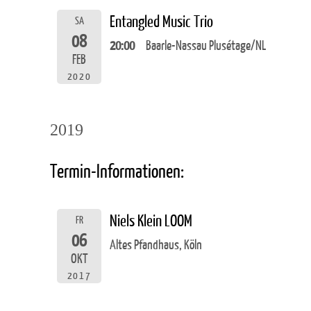
Entangled Music Trio
SA
08
20:00
Baarle-Nassau Plusétage/NL
FEB
2020
2019
Termin-Informationen:
Niels Klein LOOM
FR
06
Altes Pfandhaus, Köln
OKT
2017