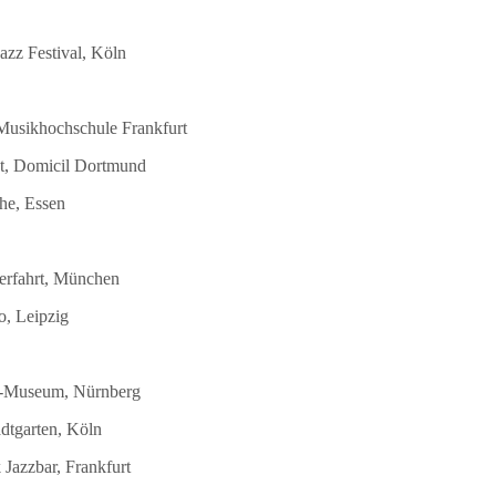
azz Festival, Köln
 Musikhochschule Frankfurt
st, Domicil Dortmund
he, Essen
terfahrt, München
o, Leipzig
DB-Museum, Nürnberg
dtgarten, Köln
Jazzbar, Frankfurt