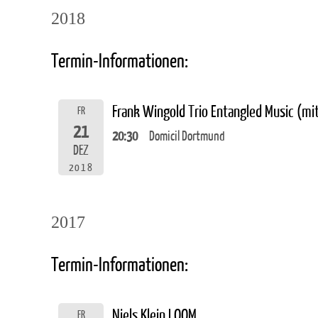
2018
Termin-Informationen:
Frank Wingold Trio Entangled Music (m
FR
21
20:30
Domicil Dortmund
DEZ
2018
2017
Termin-Informationen:
Niels Klein LOOM
FR