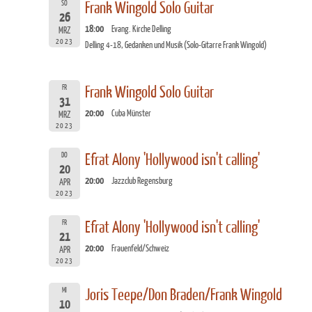
SO
Frank Wingold Solo Guitar
26
18:00
Evang. Kirche Delling
MRZ
2023
Delling 4-18, Gedanken und Musik (Solo-Gitarre Frank Wingold)
FR
Frank Wingold Solo Guitar
31
20:00
Cuba Münster
MRZ
2023
DO
Efrat Alony 'Hollywood isn't calling'
20
20:00
Jazzclub Regensburg
APR
2023
FR
Efrat Alony 'Hollywood isn't calling'
21
20:00
Frauenfeld/Schweiz
APR
2023
MI
Joris Teepe/Don Braden/Frank Wingold
10