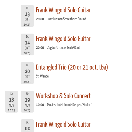
FR
Frank Wingold Solo Guitar
13
20:00
Jazz Mission Schwäbisch Gmünd
OKT
2023
SA
Frank Wingold Solo Guitar
14
20:00
Zoglau 3 Taubenbach/Reut
OKT
2023
FR
Entangled Trio (20 or 21 oct, tba)
20
St. Wendel
OKT
2023
SA
SO
Workshop & Solo Concert
18
19
10:00
Musikschule Lämmle Kerpen/Sindorf
NOV
NOV
2023
2023
SA
Frank Wingold Solo Guitar
02