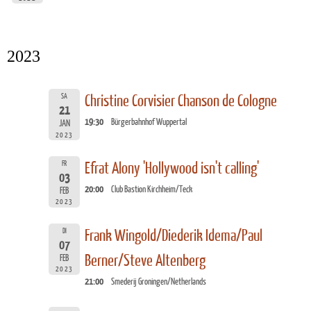
2023
SA
Christine Corvisier Chanson de Cologne
21
19:30
Bürgerbahnhof Wuppertal
JAN
2023
FR
Efrat Alony 'Hollywood isn't calling'
03
20:00
Club Bastion Kirchheim/Teck
FEB
2023
DI
Frank Wingold/Diederik Idema/Paul
07
Berner/Steve Altenberg
FEB
2023
21:00
Smederij Groningen/Netherlands