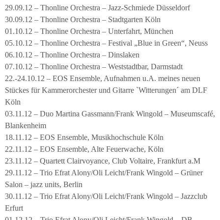
29.09.12 – Thonline Orchestra – Jazz-Schmiede Düsseldorf
30.09.12 – Thonline Orchestra – Stadtgarten Köln
01.10.12 – Thonline Orchestra – Unterfahrt, München
05.10.12 – Thonline Orchestra – Festival „Blue in Green“, Neuss
06.10.12 – Thonline Orchestra – Dinslaken
07.10.12 – Thonline Orchestra – Weststadtbar, Darmstadt
22.-24.10.12 – EOS Ensemble, Aufnahmen u.A. meines neuen
Stückes für Kammerorchester und Gitarre `Witterungen´ am DLF
Köln
03.11.12 – Duo Martina Gassmann/Frank Wingold – Museumscafé,
Blankenheim
18.11.12 – EOS Ensemble, Musikhochschule Köln
22.11.12 – EOS Ensemble, Alte Feuerwache, Köln
23.11.12 – Quartett Clairvoyance, Club Voltaire, Frankfurt a.M
29.11.12 – Trio Efrat Alony/Oli Leicht/Frank Wingold – Grüner
Salon – jazz units, Berlin
30.11.12 – Trio Efrat Alony/Oli Leicht/Frank Wingold – Jazzclub
Erfurt
01.12.12 – Trio Efrat Alony/Oli Leicht/Frank Wingold – DB