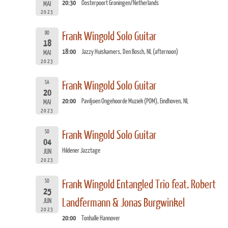
20:30
Oosterpoort Groningen/Netherlands
MAI
2023
DO
Frank Wingold Solo Guitar
18
18:00
Jazzy Huiskamers, Den Bosch, NL (afternoon)
MAI
2023
SA
Frank Wingold Solo Guitar
20
20:00
Paviljoen Ongehoorde Muziek (POM), Eindhoven, NL
MAI
2023
SO
Frank Wingold Solo Guitar
04
Hildener Jazztage
JUN
2023
SO
Frank Wingold Entangled Trio feat. Robert
25
Landfermann & Jonas Burgwinkel
JUN
2023
20:00
Tonhalle Hannover