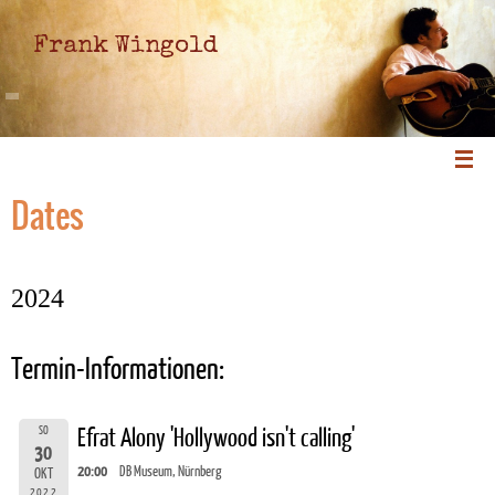
Frank Wingold
Dates
2024
Termin-Informationen:
SO
Efrat Alony 'Hollywood isn't calling'
30
20:00
DB Museum, Nürnberg
OKT
2022