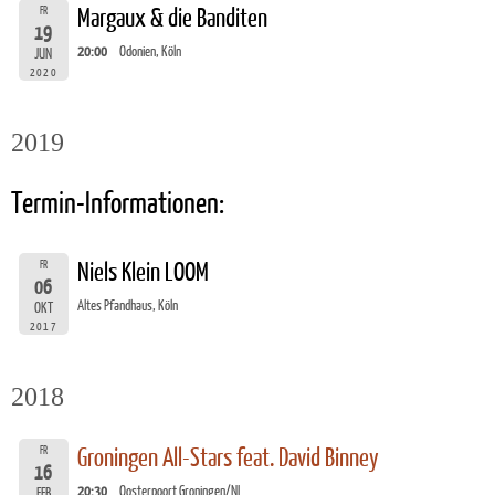
FR
Margaux & die Banditen
19
20:00
Odonien, Köln
JUN
2020
2019
Termin-Informationen:
FR
Niels Klein LOOM
06
Altes Pfandhaus, Köln
OKT
2017
2018
FR
Groningen All-Stars feat. David Binney
16
20:30
Oosterpoort Groningen/NL
FEB