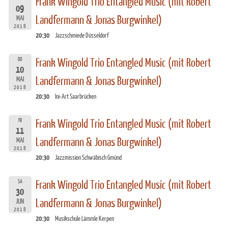
Frank Wingold Trio Entangled Music (mit Robert
09
Landfermann & Jonas Burgwinkel)
MAI
2018
20:30
Jazzschmiede Düsseldorf
DO
Frank Wingold Trio Entangled Music (mit Robert
10
Landfermann & Jonas Burgwinkel)
MAI
2018
20:30
Ini-Art Saarbrücken
FR
Frank Wingold Trio Entangled Music (mit Robert
11
Landfermann & Jonas Burgwinkel)
MAI
2018
20:30
Jazzmission Schwäbisch Gmünd
SA
Frank Wingold Trio Entangled Music (mit Robert
30
Landfermann & Jonas Burgwinkel)
JUN
2018
20:30
Musikschule Lämmle Kerpen