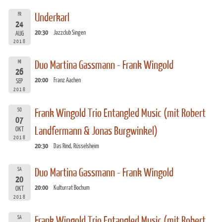
FR
Underkarl
24
20:30
Jazzclub Singen
AUG
2018
MI
Duo Martina Gassmann - Frank Wingold
26
20:00
Franz Aachen
SEP
2018
SO
Frank Wingold Trio Entangled Music (mit Robert
07
Landfermann & Jonas Burgwinkel)
OKT
2018
20:30
Das Rind, Rüsselsheim
SA
Duo Martina Gassmann - Frank Wingold
20
20:00
Kulturrat Bochum
OKT
2018
SA
Frank Wingold Trio Entangled Music (mit Robert