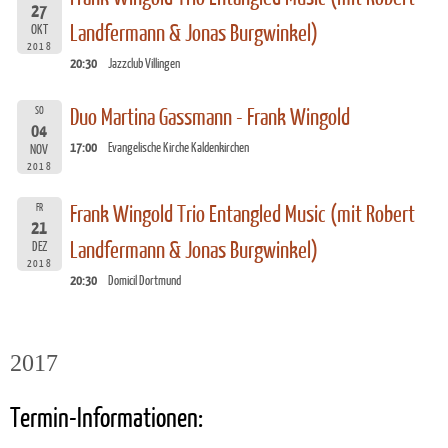
27
Landfermann & Jonas Burgwinkel)
OKT
2018
20:30
Jazzclub Villingen
SO
Duo Martina Gassmann - Frank Wingold
04
17:00
Evangelische Kirche Kaldenkirchen
NOV
2018
FR
Frank Wingold Trio Entangled Music (mit Robert
21
Landfermann & Jonas Burgwinkel)
DEZ
2018
20:30
Domicil Dortmund
2017
Termin-Informationen: