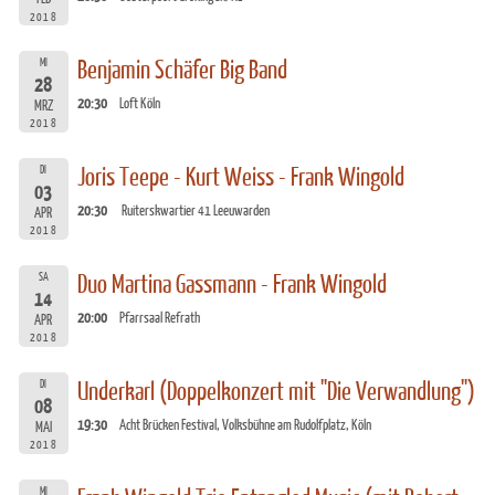
2018
MI
Benjamin Schäfer Big Band
28
20:30
Loft Köln
MRZ
2018
DI
Joris Teepe - Kurt Weiss - Frank Wingold
03
20:30
Ruiterskwartier 41 Leeuwarden
APR
2018
SA
Duo Martina Gassmann - Frank Wingold
14
20:00
Pfarrsaal Refrath
APR
2018
DI
Underkarl (Doppelkonzert mit "Die Verwandlung")
08
19:30
Acht Brücken Festival, Volksbühne am Rudolfplatz, Köln
MAI
2018
MI