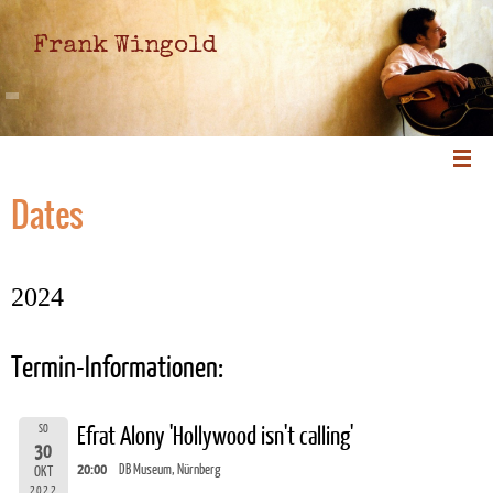
Frank Wingold
Dates
2024
Termin-Informationen:
SO
Efrat Alony 'Hollywood isn't calling'
30
20:00
DB Museum, Nürnberg
OKT
2022