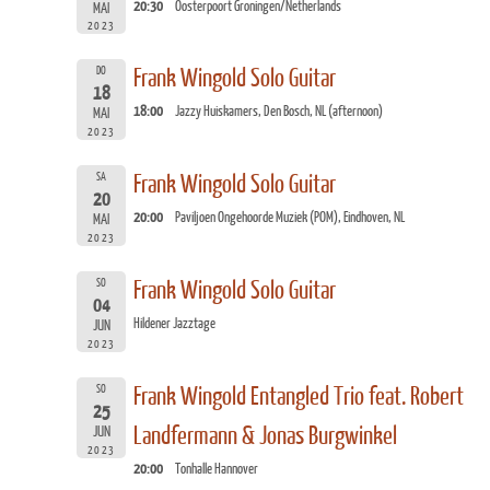
20:30
Oosterpoort Groningen/Netherlands
MAI
2023
DO
Frank Wingold Solo Guitar
18
18:00
Jazzy Huiskamers, Den Bosch, NL (afternoon)
MAI
2023
SA
Frank Wingold Solo Guitar
20
20:00
Paviljoen Ongehoorde Muziek (POM), Eindhoven, NL
MAI
2023
SO
Frank Wingold Solo Guitar
04
Hildener Jazztage
JUN
2023
SO
Frank Wingold Entangled Trio feat. Robert
25
Landfermann & Jonas Burgwinkel
JUN
2023
20:00
Tonhalle Hannover