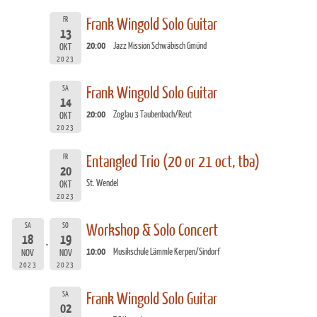
FR
Frank Wingold Solo Guitar
13
20:00
Jazz Mission Schwäbisch Gmünd
OKT
2023
SA
Frank Wingold Solo Guitar
14
20:00
Zoglau 3 Taubenbach/Reut
OKT
2023
FR
Entangled Trio (20 or 21 oct, tba)
20
St. Wendel
OKT
2023
SA
SO
Workshop & Solo Concert
18
19
10:00
Musikschule Lämmle Kerpen/Sindorf
NOV
NOV
2023
2023
SA
Frank Wingold Solo Guitar
02