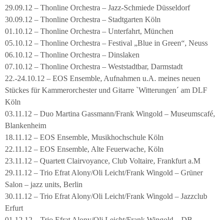
29.09.12 – Thonline Orchestra – Jazz-Schmiede Düsseldorf
30.09.12 – Thonline Orchestra – Stadtgarten Köln
01.10.12 – Thonline Orchestra – Unterfahrt, München
05.10.12 – Thonline Orchestra – Festival „Blue in Green“, Neuss
06.10.12 – Thonline Orchestra – Dinslaken
07.10.12 – Thonline Orchestra – Weststadtbar, Darmstadt
22.-24.10.12 – EOS Ensemble, Aufnahmen u.A. meines neuen
Stückes für Kammerorchester und Gitarre `Witterungen´ am DLF
Köln
03.11.12 – Duo Martina Gassmann/Frank Wingold – Museumscafé,
Blankenheim
18.11.12 – EOS Ensemble, Musikhochschule Köln
22.11.12 – EOS Ensemble, Alte Feuerwache, Köln
23.11.12 – Quartett Clairvoyance, Club Voltaire, Frankfurt a.M
29.11.12 – Trio Efrat Alony/Oli Leicht/Frank Wingold – Grüner
Salon – jazz units, Berlin
30.11.12 – Trio Efrat Alony/Oli Leicht/Frank Wingold – Jazzclub
Erfurt
01.12.12 – Trio Efrat Alony/Oli Leicht/Frank Wingold – DB