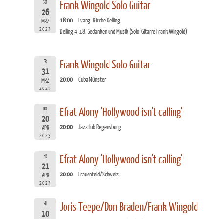
SO
Frank Wingold Solo Guitar
26
18:00
Evang. Kirche Delling
MRZ
2023
Delling 4-18, Gedanken und Musik (Solo-Gitarre Frank Wingold)
FR
Frank Wingold Solo Guitar
31
20:00
Cuba Münster
MRZ
2023
DO
Efrat Alony 'Hollywood isn't calling'
20
20:00
Jazzclub Regensburg
APR
2023
FR
Efrat Alony 'Hollywood isn't calling'
21
20:00
Frauenfeld/Schweiz
APR
2023
MI
Joris Teepe/Don Braden/Frank Wingold
10