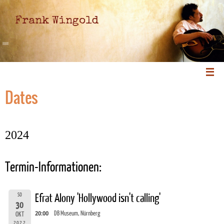
Frank Wingold
Dates
2024
Termin-Informationen:
SO
Efrat Alony 'Hollywood isn't calling'
30
20:00
DB Museum, Nürnberg
OKT
2022