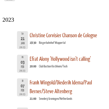
2023
SA
Christine Corvisier Chanson de Cologne
21
19:30
Bürgerbahnhof Wuppertal
JAN
2023
FR
Efrat Alony 'Hollywood isn't calling'
03
20:00
Club Bastion Kirchheim/Teck
FEB
2023
DI
Frank Wingold/Diederik Idema/Paul
07
Berner/Steve Altenberg
FEB
2023
21:00
Smederij Groningen/Netherlands