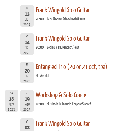
FR
Frank Wingold Solo Guitar
13
20:00
Jazz Mission Schwäbisch Gmünd
OKT
2023
SA
Frank Wingold Solo Guitar
14
20:00
Zoglau 3 Taubenbach/Reut
OKT
2023
FR
Entangled Trio (20 or 21 oct, tba)
20
St. Wendel
OKT
2023
SA
SO
Workshop & Solo Concert
18
19
10:00
Musikschule Lämmle Kerpen/Sindorf
NOV
NOV
2023
2023
SA
Frank Wingold Solo Guitar
02