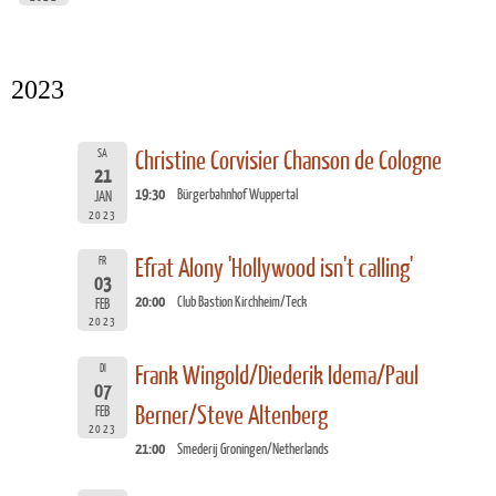
2023
SA
Christine Corvisier Chanson de Cologne
21
19:30
Bürgerbahnhof Wuppertal
JAN
2023
FR
Efrat Alony 'Hollywood isn't calling'
03
20:00
Club Bastion Kirchheim/Teck
FEB
2023
DI
Frank Wingold/Diederik Idema/Paul
07
Berner/Steve Altenberg
FEB
2023
21:00
Smederij Groningen/Netherlands