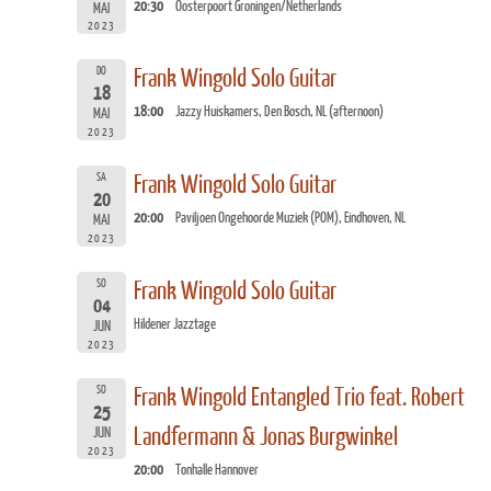
20:30
Oosterpoort Groningen/Netherlands
MAI
2023
DO
Frank Wingold Solo Guitar
18
18:00
Jazzy Huiskamers, Den Bosch, NL (afternoon)
MAI
2023
SA
Frank Wingold Solo Guitar
20
20:00
Paviljoen Ongehoorde Muziek (POM), Eindhoven, NL
MAI
2023
SO
Frank Wingold Solo Guitar
04
Hildener Jazztage
JUN
2023
SO
Frank Wingold Entangled Trio feat. Robert
25
Landfermann & Jonas Burgwinkel
JUN
2023
20:00
Tonhalle Hannover