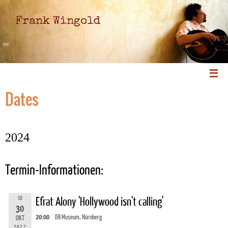
Frank Wingold
Dates
2024
Termin-Informationen:
SO
Efrat Alony 'Hollywood isn't calling'
30
20:00
DB Museum, Nürnberg
OKT
2022