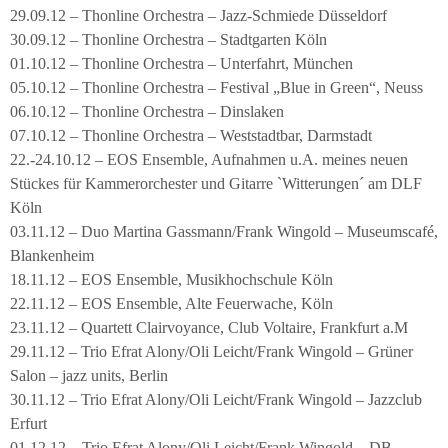
29.09.12 – Thonline Orchestra – Jazz-Schmiede Düsseldorf
30.09.12 – Thonline Orchestra – Stadtgarten Köln
01.10.12 – Thonline Orchestra – Unterfahrt, München
05.10.12 – Thonline Orchestra – Festival „Blue in Green“, Neuss
06.10.12 – Thonline Orchestra – Dinslaken
07.10.12 – Thonline Orchestra – Weststadtbar, Darmstadt
22.-24.10.12 – EOS Ensemble, Aufnahmen u.A. meines neuen
Stückes für Kammerorchester und Gitarre `Witterungen´ am DLF
Köln
03.11.12 – Duo Martina Gassmann/Frank Wingold – Museumscafé,
Blankenheim
18.11.12 – EOS Ensemble, Musikhochschule Köln
22.11.12 – EOS Ensemble, Alte Feuerwache, Köln
23.11.12 – Quartett Clairvoyance, Club Voltaire, Frankfurt a.M
29.11.12 – Trio Efrat Alony/Oli Leicht/Frank Wingold – Grüner
Salon – jazz units, Berlin
30.11.12 – Trio Efrat Alony/Oli Leicht/Frank Wingold – Jazzclub
Erfurt
01.12.12 – Trio Efrat Alony/Oli Leicht/Frank Wingold – DB