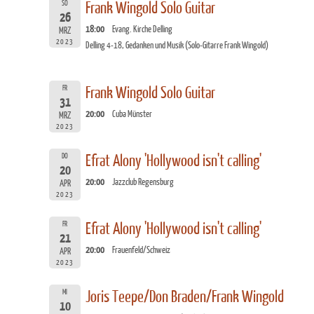
SO
Frank Wingold Solo Guitar
26
18:00
Evang. Kirche Delling
MRZ
2023
Delling 4-18, Gedanken und Musik (Solo-Gitarre Frank Wingold)
FR
Frank Wingold Solo Guitar
31
20:00
Cuba Münster
MRZ
2023
DO
Efrat Alony 'Hollywood isn't calling'
20
20:00
Jazzclub Regensburg
APR
2023
FR
Efrat Alony 'Hollywood isn't calling'
21
20:00
Frauenfeld/Schweiz
APR
2023
MI
Joris Teepe/Don Braden/Frank Wingold
10