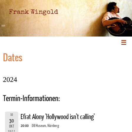
Frank Wingold
Dates
2024
Termin-Informationen:
SO
Efrat Alony 'Hollywood isn't calling'
30
20:00
DB Museum, Nürnberg
OKT
2022