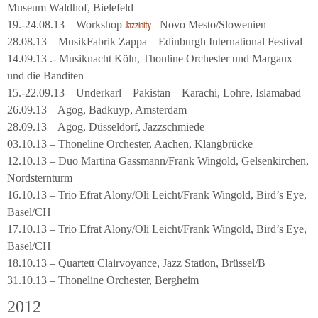
Museum Waldhof, Bielefeld
19.-24.08.13 – Workshop
– Novo Mesto/Slowenien
Jazzinity
28.08.13 – MusikFabrik Zappa – Edinburgh International Festival
14.09.13 .- Musiknacht Köln, Thonline Orchester und Margaux
und die Banditen
15.-22.09.13 – Underkarl – Pakistan – Karachi, Lohre, Islamabad
26.09.13 – Agog, Badkuyp, Amsterdam
28.09.13 – Agog, Düsseldorf, Jazzschmiede
03.10.13 – Thoneline Orchester, Aachen, Klangbrücke
12.10.13 – Duo Martina Gassmann/Frank Wingold, Gelsenkirchen,
Nordsternturm
16.10.13 – Trio Efrat Alony/Oli Leicht/Frank Wingold, Bird’s Eye,
Basel/CH
17.10.13 – Trio Efrat Alony/Oli Leicht/Frank Wingold, Bird’s Eye,
Basel/CH
18.10.13 – Quartett Clairvoyance, Jazz Station, Brüssel/B
31.10.13 – Thoneline Orchester, Bergheim
2012