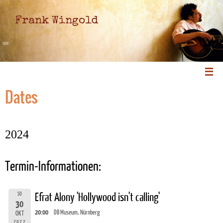
Frank Wingold
Dates
2024
Termin-Informationen:
SO
Efrat Alony 'Hollywood isn't calling'
30
20:00
DB Museum, Nürnberg
OKT
2022