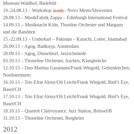
Museum Waldhof, Bielefeld
19.-24.08.13 – Workshop
– Novo Mesto/Slowenien
Jazzinity
28.08.13 – MusikFabrik Zappa – Edinburgh International Festival
14.09.13 .- Musiknacht Köln, Thonline Orchester und Margaux
und die Banditen
15.-22.09.13 – Underkarl – Pakistan – Karachi, Lohre, Islamabad
26.09.13 – Agog, Badkuyp, Amsterdam
28.09.13 – Agog, Düsseldorf, Jazzschmiede
03.10.13 – Thoneline Orchester, Aachen, Klangbrücke
12.10.13 – Duo Martina Gassmann/Frank Wingold, Gelsenkirchen,
Nordsternturm
16.10.13 – Trio Efrat Alony/Oli Leicht/Frank Wingold, Bird’s Eye,
Basel/CH
17.10.13 – Trio Efrat Alony/Oli Leicht/Frank Wingold, Bird’s Eye,
Basel/CH
18.10.13 – Quartett Clairvoyance, Jazz Station, Brüssel/B
31.10.13 – Thoneline Orchester, Bergheim
2012