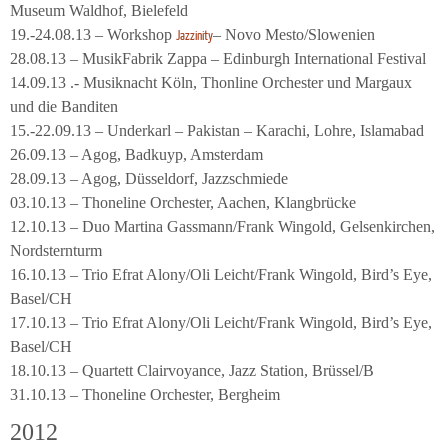
Museum Waldhof, Bielefeld
19.-24.08.13 – Workshop
– Novo Mesto/Slowenien
Jazzinity
28.08.13 – MusikFabrik Zappa – Edinburgh International Festival
14.09.13 .- Musiknacht Köln, Thonline Orchester und Margaux
und die Banditen
15.-22.09.13 – Underkarl – Pakistan – Karachi, Lohre, Islamabad
26.09.13 – Agog, Badkuyp, Amsterdam
28.09.13 – Agog, Düsseldorf, Jazzschmiede
03.10.13 – Thoneline Orchester, Aachen, Klangbrücke
12.10.13 – Duo Martina Gassmann/Frank Wingold, Gelsenkirchen,
Nordsternturm
16.10.13 – Trio Efrat Alony/Oli Leicht/Frank Wingold, Bird’s Eye,
Basel/CH
17.10.13 – Trio Efrat Alony/Oli Leicht/Frank Wingold, Bird’s Eye,
Basel/CH
18.10.13 – Quartett Clairvoyance, Jazz Station, Brüssel/B
31.10.13 – Thoneline Orchester, Bergheim
2012