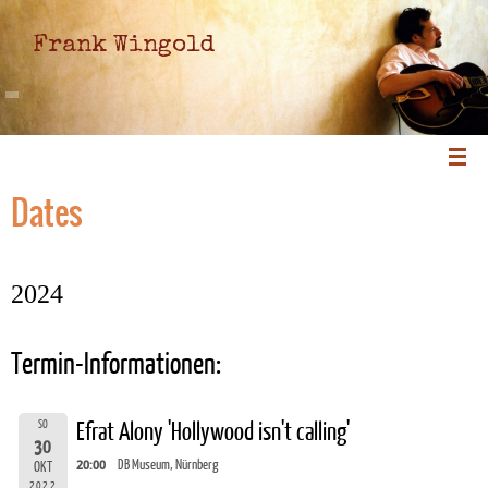
Frank Wingold
Dates
2024
Termin-Informationen:
SO
Efrat Alony 'Hollywood isn't calling'
30
20:00
DB Museum, Nürnberg
OKT
2022