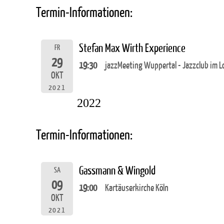
Termin-Informationen:
Stefan Max Wirth Experience
FR
29
19:30
jazzMeeting Wuppertal - Jazzclub im L
OKT
2021
2022
Termin-Informationen:
Gassmann & Wingold
SA
09
19:00
Kartäuserkirche Köln
OKT
2021