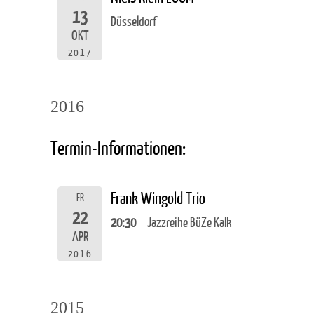
13
Düsseldorf
OKT
2017
2016
Termin-Informationen:
Frank Wingold Trio
FR
22
20:30
Jazzreihe BüZe Kalk
APR
2016
2015