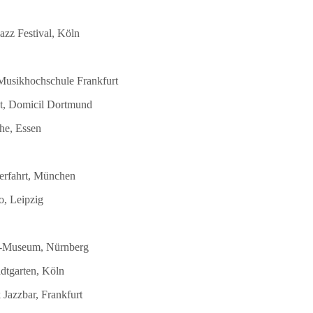
azz Festival, Köln
 Musikhochschule Frankfurt
st, Domicil Dortmund
he, Essen
terfahrt, München
o, Leipzig
DB-Museum, Nürnberg
dtgarten, Köln
Jazzbar, Frankfurt