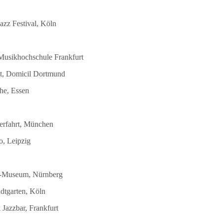
azz Festival, Köln
 Musikhochschule Frankfurt
st, Domicil Dortmund
he, Essen
terfahrt, München
o, Leipzig
DB-Museum, Nürnberg
dtgarten, Köln
Jazzbar, Frankfurt