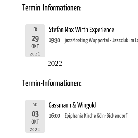
Termin-Informationen:
Stefan Max Wirth Experience
FR
29
19:30
jazzMeeting Wuppertal - Jazzclub im L
OKT
2021
2022
Termin-Informationen:
Gassmann & Wingold
SO
03
16:00
Epiphania Kirche Köln-Bickendorf
OKT
2021