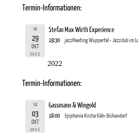
Termin-Informationen:
Stefan Max Wirth Experience
FR
29
19:30
jazzMeeting Wuppertal - Jazzclub im L
OKT
2021
2022
Termin-Informationen:
Gassmann & Wingold
SO
03
16:00
Epiphania Kirche Köln-Bickendorf
OKT
2021