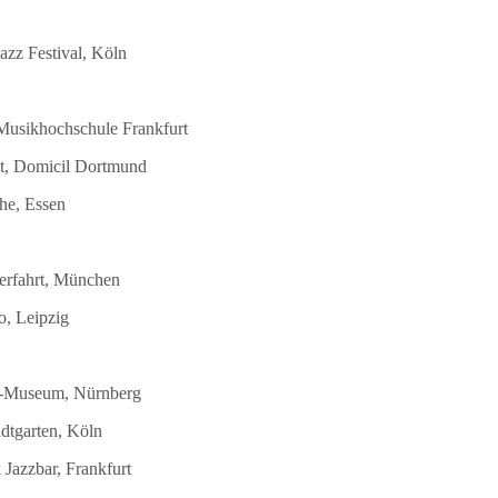
azz Festival, Köln
 Musikhochschule Frankfurt
st, Domicil Dortmund
he, Essen
terfahrt, München
o, Leipzig
DB-Museum, Nürnberg
dtgarten, Köln
Jazzbar, Frankfurt