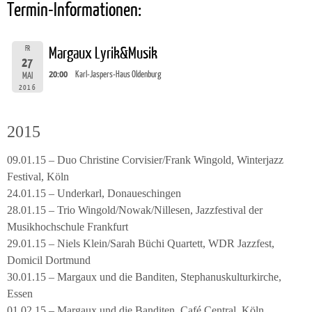
Termin-Informationen:
FR
Margaux Lyrik&Musik
27
20:00
Karl-Jaspers-Haus Oldenburg
MAI
2016
2015
09.01.15 – Duo Christine Corvisier/Frank Wingold, Winterjazz
Festival, Köln
24.01.15 – Underkarl, Donaueschingen
28.01.15 – Trio Wingold/Nowak/Nillesen, Jazzfestival der
Musikhochschule Frankfurt
29.01.15 – Niels Klein/Sarah Büchi Quartett, WDR Jazzfest,
Domicil Dortmund
30.01.15 – Margaux und die Banditen, Stephanuskulturkirche,
Essen
01.02.15 – Margaux und die Banditen, Café Central, Köln