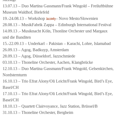
13.07.13 – Duo Martina Gassmann/Frank Wingold – Freiluftbühne
Museum Waldhof, Bielefeld
19.-24.08.13 – Workshop
– Novo Mesto/Slowenien
Jazzinity
28.08.13 – MusikFabrik Zappa – Edinburgh International Festival
14.09.13 .- Musiknacht Köln, Thonline Orchester und Margaux
und die Banditen
15.-22.09.13 – Underkarl – Pakistan – Karachi, Lohre, Islamabad
26.09.13 – Agog, Badkuyp, Amsterdam
28.09.13 – Agog, Düsseldorf, Jazzschmiede
03.10.13 – Thoneline Orchester, Aachen, Klangbrücke
12.10.13 – Duo Martina Gassmann/Frank Wingold, Gelsenkirchen,
Nordsternturm
16.10.13 – Trio Efrat Alony/Oli Leicht/Frank Wingold, Bird’s Eye,
Basel/CH
17.10.13 – Trio Efrat Alony/Oli Leicht/Frank Wingold, Bird’s Eye,
Basel/CH
18.10.13 – Quartett Clairvoyance, Jazz Station, Brüssel/B
31.10.13 – Thoneline Orchester, Bergheim