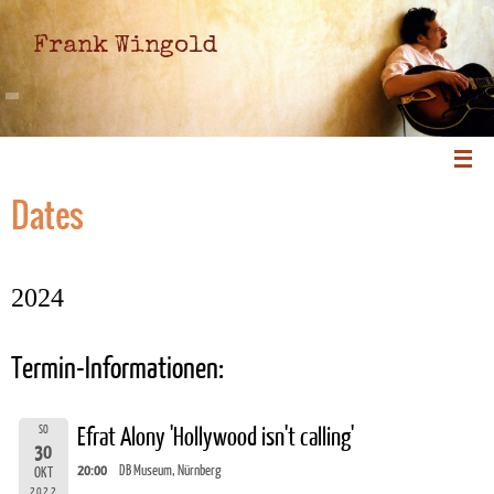
Frank Wingold
Dates
2024
Termin-Informationen:
SO
Efrat Alony 'Hollywood isn't calling'
30
20:00
DB Museum, Nürnberg
OKT
2022