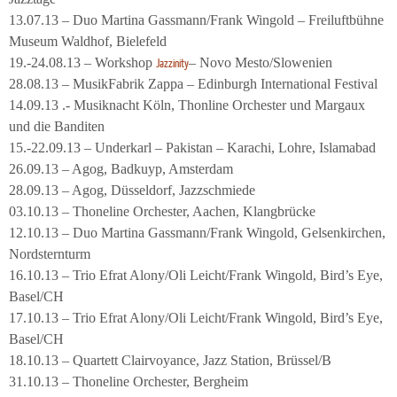
13.07.13 – Duo Martina Gassmann/Frank Wingold – Freiluftbühne
Museum Waldhof, Bielefeld
19.-24.08.13 – Workshop
– Novo Mesto/Slowenien
Jazzinity
28.08.13 – MusikFabrik Zappa – Edinburgh International Festival
14.09.13 .- Musiknacht Köln, Thonline Orchester und Margaux
und die Banditen
15.-22.09.13 – Underkarl – Pakistan – Karachi, Lohre, Islamabad
26.09.13 – Agog, Badkuyp, Amsterdam
28.09.13 – Agog, Düsseldorf, Jazzschmiede
03.10.13 – Thoneline Orchester, Aachen, Klangbrücke
12.10.13 – Duo Martina Gassmann/Frank Wingold, Gelsenkirchen,
Nordsternturm
16.10.13 – Trio Efrat Alony/Oli Leicht/Frank Wingold, Bird’s Eye,
Basel/CH
17.10.13 – Trio Efrat Alony/Oli Leicht/Frank Wingold, Bird’s Eye,
Basel/CH
18.10.13 – Quartett Clairvoyance, Jazz Station, Brüssel/B
31.10.13 – Thoneline Orchester, Bergheim