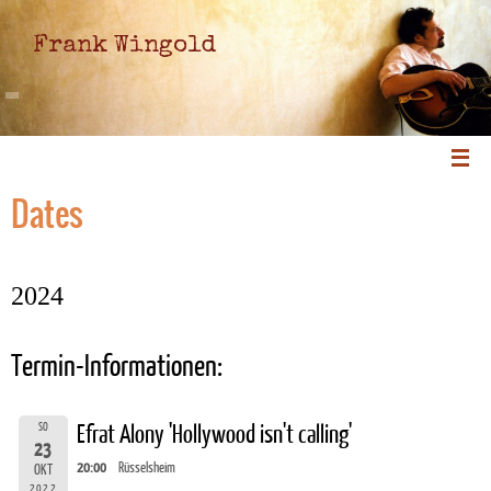
Frank Wingold
Dates
2024
Termin-Informationen:
SO
Efrat Alony 'Hollywood isn't calling'
23
20:00
Rüsselsheim
OKT
2022