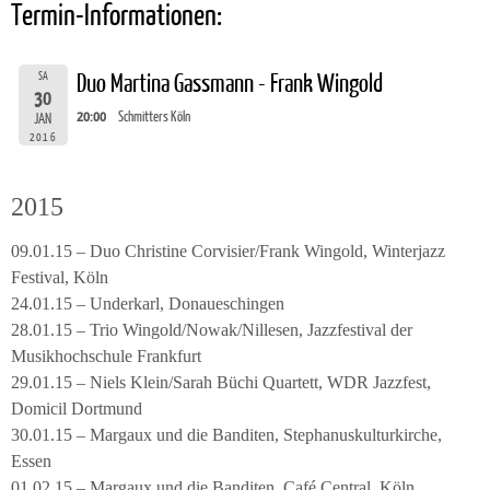
Termin-Informationen:
SA
Duo Martina Gassmann - Frank Wingold
30
20:00
Schmitters Köln
JAN
2016
2015
09.01.15 – Duo Christine Corvisier/Frank Wingold, Winterjazz
Festival, Köln
24.01.15 – Underkarl, Donaueschingen
28.01.15 – Trio Wingold/Nowak/Nillesen, Jazzfestival der
Musikhochschule Frankfurt
29.01.15 – Niels Klein/Sarah Büchi Quartett, WDR Jazzfest,
Domicil Dortmund
30.01.15 – Margaux und die Banditen, Stephanuskulturkirche,
Essen
01.02.15 – Margaux und die Banditen, Café Central, Köln