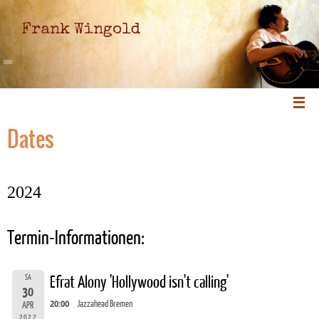
Frank Wingold
Dates
2024
Termin-Informationen:
SA
Efrat Alony 'Hollywood isn't calling'
30
20:00
Jazzahead Bremen
APR
2022