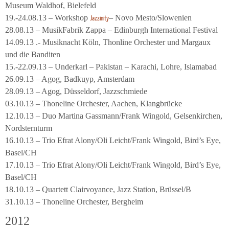
Museum Waldhof, Bielefeld
19.-24.08.13 – Workshop
– Novo Mesto/Slowenien
Jazzinity
28.08.13 – MusikFabrik Zappa – Edinburgh International Festival
14.09.13 .- Musiknacht Köln, Thonline Orchester und Margaux
und die Banditen
15.-22.09.13 – Underkarl – Pakistan – Karachi, Lohre, Islamabad
26.09.13 – Agog, Badkuyp, Amsterdam
28.09.13 – Agog, Düsseldorf, Jazzschmiede
03.10.13 – Thoneline Orchester, Aachen, Klangbrücke
12.10.13 – Duo Martina Gassmann/Frank Wingold, Gelsenkirchen,
Nordsternturm
16.10.13 – Trio Efrat Alony/Oli Leicht/Frank Wingold, Bird’s Eye,
Basel/CH
17.10.13 – Trio Efrat Alony/Oli Leicht/Frank Wingold, Bird’s Eye,
Basel/CH
18.10.13 – Quartett Clairvoyance, Jazz Station, Brüssel/B
31.10.13 – Thoneline Orchester, Bergheim
2012