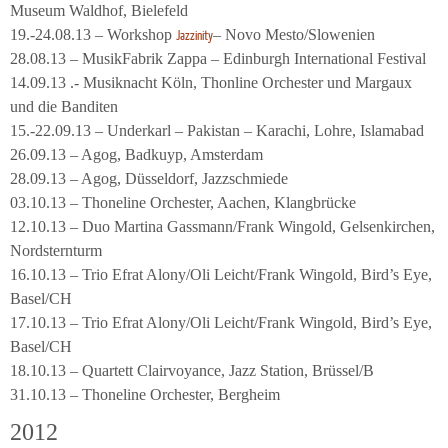
Museum Waldhof, Bielefeld
19.-24.08.13 – Workshop
– Novo Mesto/Slowenien
Jazzinity
28.08.13 – MusikFabrik Zappa – Edinburgh International Festival
14.09.13 .- Musiknacht Köln, Thonline Orchester und Margaux
und die Banditen
15.-22.09.13 – Underkarl – Pakistan – Karachi, Lohre, Islamabad
26.09.13 – Agog, Badkuyp, Amsterdam
28.09.13 – Agog, Düsseldorf, Jazzschmiede
03.10.13 – Thoneline Orchester, Aachen, Klangbrücke
12.10.13 – Duo Martina Gassmann/Frank Wingold, Gelsenkirchen,
Nordsternturm
16.10.13 – Trio Efrat Alony/Oli Leicht/Frank Wingold, Bird’s Eye,
Basel/CH
17.10.13 – Trio Efrat Alony/Oli Leicht/Frank Wingold, Bird’s Eye,
Basel/CH
18.10.13 – Quartett Clairvoyance, Jazz Station, Brüssel/B
31.10.13 – Thoneline Orchester, Bergheim
2012