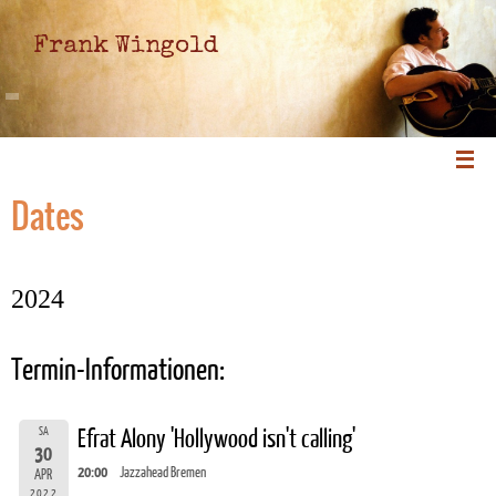
Frank Wingold
Dates
2024
Termin-Informationen:
SA
Efrat Alony 'Hollywood isn't calling'
30
20:00
Jazzahead Bremen
APR
2022