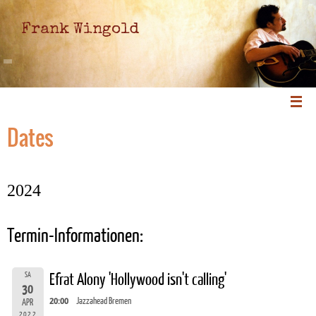
Frank Wingold
Dates
2024
Termin-Informationen:
SA
Efrat Alony 'Hollywood isn't calling'
30
20:00
Jazzahead Bremen
APR
2022