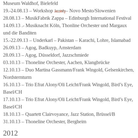
Museum Waldhof, Bielefeld
19.-24.08.13 – Workshop
– Novo Mesto/Slowenien
Jazzinity
28.08.13 – MusikFabrik Zappa – Edinburgh International Festival
14.09.13 .- Musiknacht Köln, Thonline Orchester und Margaux
und die Banditen
15.-22.09.13 – Underkarl – Pakistan – Karachi, Lohre, Islamabad
26.09.13 – Agog, Badkuyp, Amsterdam
28.09.13 – Agog, Düsseldorf, Jazzschmiede
03.10.13 – Thoneline Orchester, Aachen, Klangbrücke
12.10.13 – Duo Martina Gassmann/Frank Wingold, Gelsenkirchen,
Nordsternturm
16.10.13 – Trio Efrat Alony/Oli Leicht/Frank Wingold, Bird’s Eye,
Basel/CH
17.10.13 – Trio Efrat Alony/Oli Leicht/Frank Wingold, Bird’s Eye,
Basel/CH
18.10.13 – Quartett Clairvoyance, Jazz Station, Brüssel/B
31.10.13 – Thoneline Orchester, Bergheim
2012