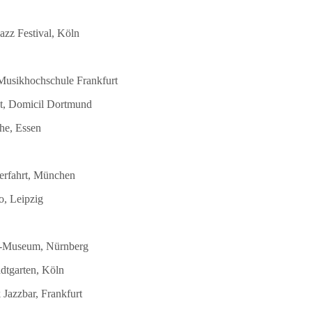
azz Festival, Köln
 Musikhochschule Frankfurt
st, Domicil Dortmund
he, Essen
terfahrt, München
o, Leipzig
DB-Museum, Nürnberg
dtgarten, Köln
Jazzbar, Frankfurt