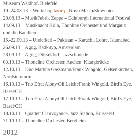
Museum Waldhof, Bielefeld
19.-24.08.13 – Workshop
– Novo Mesto/Slowenien
Jazzinity
28.08.13 – MusikFabrik Zappa – Edinburgh International Festival
14.09.13 .- Musiknacht Köln, Thonline Orchester und Margaux
und die Banditen
15.-22.09.13 – Underkarl – Pakistan – Karachi, Lohre, Islamabad
26.09.13 – Agog, Badkuyp, Amsterdam
28.09.13 – Agog, Düsseldorf, Jazzschmiede
03.10.13 – Thoneline Orchester, Aachen, Klangbrücke
12.10.13 – Duo Martina Gassmann/Frank Wingold, Gelsenkirchen,
Nordsternturm
16.10.13 – Trio Efrat Alony/Oli Leicht/Frank Wingold, Bird’s Eye,
Basel/CH
17.10.13 – Trio Efrat Alony/Oli Leicht/Frank Wingold, Bird’s Eye,
Basel/CH
18.10.13 – Quartett Clairvoyance, Jazz Station, Brüssel/B
31.10.13 – Thoneline Orchester, Bergheim
2012