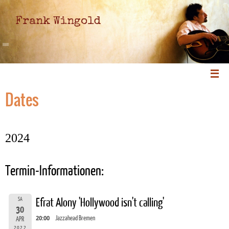
Frank Wingold
Dates
2024
Termin-Informationen:
SA
Efrat Alony 'Hollywood isn't calling'
30
20:00
Jazzahead Bremen
APR
2022