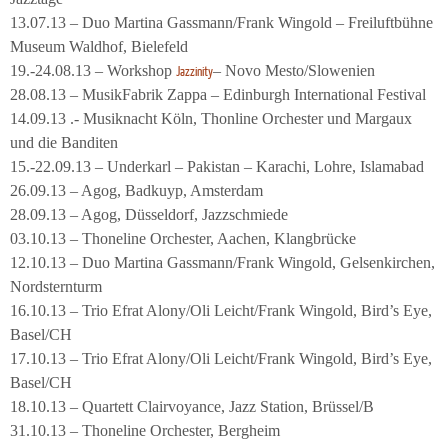
13.07.13 – Duo Martina Gassmann/Frank Wingold – Freiluftbühne
Museum Waldhof, Bielefeld
19.-24.08.13 – Workshop
– Novo Mesto/Slowenien
Jazzinity
28.08.13 – MusikFabrik Zappa – Edinburgh International Festival
14.09.13 .- Musiknacht Köln, Thonline Orchester und Margaux
und die Banditen
15.-22.09.13 – Underkarl – Pakistan – Karachi, Lohre, Islamabad
26.09.13 – Agog, Badkuyp, Amsterdam
28.09.13 – Agog, Düsseldorf, Jazzschmiede
03.10.13 – Thoneline Orchester, Aachen, Klangbrücke
12.10.13 – Duo Martina Gassmann/Frank Wingold, Gelsenkirchen,
Nordsternturm
16.10.13 – Trio Efrat Alony/Oli Leicht/Frank Wingold, Bird’s Eye,
Basel/CH
17.10.13 – Trio Efrat Alony/Oli Leicht/Frank Wingold, Bird’s Eye,
Basel/CH
18.10.13 – Quartett Clairvoyance, Jazz Station, Brüssel/B
31.10.13 – Thoneline Orchester, Bergheim