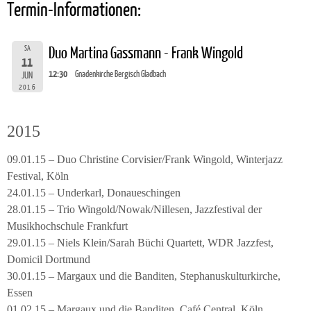
Termin-Informationen:
SA
Duo Martina Gassmann - Frank Wingold
11
12:30
Gnadenkirche Bergisch Gladbach
JUN
2016
2015
09.01.15 – Duo Christine Corvisier/Frank Wingold, Winterjazz
Festival, Köln
24.01.15 – Underkarl, Donaueschingen
28.01.15 – Trio Wingold/Nowak/Nillesen, Jazzfestival der
Musikhochschule Frankfurt
29.01.15 – Niels Klein/Sarah Büchi Quartett, WDR Jazzfest,
Domicil Dortmund
30.01.15 – Margaux und die Banditen, Stephanuskulturkirche,
Essen
01.02.15 – Margaux und die Banditen, Café Central, Köln