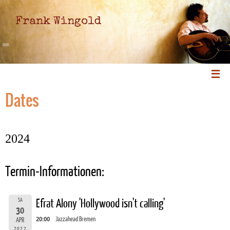
Frank Wingold
Dates
2024
Termin-Informationen:
SA
Efrat Alony 'Hollywood isn't calling'
30
20:00
Jazzahead Bremen
APR
2022